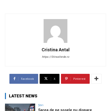
Cristina Antal
https://StireaVerde.ro
Facebook
X
Pinterest
LATEST NEWS
Știri
Sarea de pe șosele nu dispare