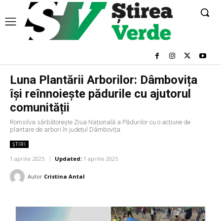
Luna Plantării Arborilor: Dâmbovița
își reînnoiește pădurile cu ajutorul
comunității
Romsilva sărbătorește Ziua Națională a Pădurilor cu o acțiune de
plantare de arbori în județul Dâmbovița
ȘTIRI
1 aprilie 2025
Updated:
1 aprilie 2025
Autor
Cristina Antal