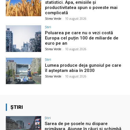
statistici. Apa, emisiile și
productivitatea spun o poveste mai
complicată
Stirea Verde
-
10 august 2026
Știri
Poluarea pe care nu o vezi costă
Europa cel puțin 100 de miliarde de
euro pe an
Stirea Verde
-
10 august 2026
Știri
Lumea produce deja gunoiul pe care
îl așteptam abia în 2030
Stirea Verde
-
10 august 2026
ȘTIRI
Știri
Sarea de pe șosele nu dispare
primăvara. Ajunge în râuri și schimbă