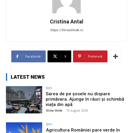
Cristina Antal
https://StireaVerde.ro
Facebook
X
Pinterest
LATEST NEWS
Știri
Sarea de pe șosele nu dispare
primăvara. Ajunge în râuri și schimbă
viața din apă
Stirea Verde
-
10 august 2026
Știri
Agricultura României pare verde în