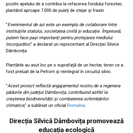
pozitiv apelului de a contribui la refacerea fondului forestier,
plantând aproape 7.000 de puieți de stejar și frasin.
”
Evenimentul de azi este un exemplu de colaborare între
instituțiile statului, societatea civilă și educație. Împreună,
putem face pași importanți pentru protejarea mediului
înconjurător
,” a declarat un reprezentant al Direcției Silvice
Dâmbovița.
Plantările au avut loc pe o suprafață de un hectar, teren ce a
fost preluat de la Petrom și reintegrat în circuitul silvic.
”
Acest proiect reflectă angajamentul nostru de a regenera
pădurile din județul Dâmbovița, contribuind astfel la
creșterea biodiversității și combaterea schimbărilor
climatice
,” a subliniat un oficial
Romsilva
.
Direcția Silvică Dâmbovița promovează
educația ecologică