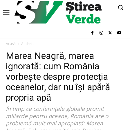
Acasă
Anchete
Marea Neagră, marea
ignorată: cum România
vorbește despre protecția
oceanelor, dar nu își apără
propria apă
În timp ce conferințele globale promit
miliarde pentru oceane, România are o
problemă mult mai apropiată: Marea