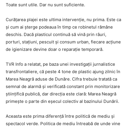
Toate sunt utile. Dar nu sunt suficiente.
Curățarea plajei este ultima intervenție, nu prima. Este ca
și cum ai șterge podeaua în timp ce robinetul rămâne
deschis. Dacă plasticul continuă să vină prin râuri,
porturi, stațiuni, pescuit și consum urban, fiecare acțiune
de igienizare devine doar o reparație temporară.
TVR Info a relatat, pe baza unei investigații jurnalistice
transfrontaliere, că peste 4 tone de plastic ajung zilnic în
Marea Neagră aduse de Dunăre. Cifra trebuie tratată ca
semnal de alarmă și verificată constant prin monitorizare
științifică publică, dar direcția este clară: Marea Neagră
primește o parte din eșecul colectiv al bazinului Dunării.
Aceasta este prima diferență între politică de mediu și
spectacol verde. Politica de mediu întreabă de unde vine