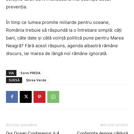
prevenția.
În timp ce lumea promite miliarde pentru oceane,
România trebuie să răspundă la o întrebare simplă: câți
bani, câte date și câtă voință politică pune pentru Marea
Neagră? Fără acest răspuns, agenda albastră rămâne
discurs, iar marea de lângă noi rămâne ignorată.
VIA
Sorin PREDA
SURSĂ
Știrea Verde
Articolul precedent
Articolul următor
Our Ocean Conference: 6,4
Conferința despre căldură