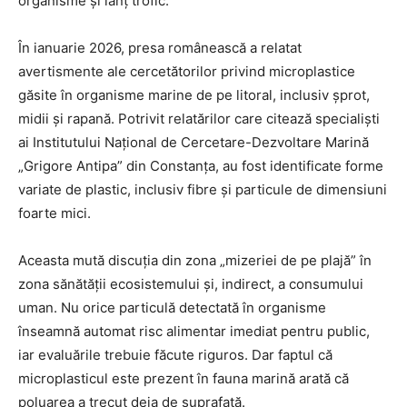
organisme și lanț trofic.
În ianuarie 2026, presa românească a relatat
avertismente ale cercetătorilor privind microplastice
găsite în organisme marine de pe litoral, inclusiv șprot,
midii și rapană. Potrivit relatărilor care citează specialiști
ai Institutului Național de Cercetare-Dezvoltare Marină
„Grigore Antipa” din Constanța, au fost identificate forme
variate de plastic, inclusiv fibre și particule de dimensiuni
foarte mici.
Aceasta mută discuția din zona „mizeriei de pe plajă” în
zona sănătății ecosistemului și, indirect, a consumului
uman. Nu orice particulă detectată în organisme
înseamnă automat risc alimentar imediat pentru public,
iar evaluările trebuie făcute riguros. Dar faptul că
microplasticul este prezent în fauna marină arată că
poluarea a trecut deja de suprafață.