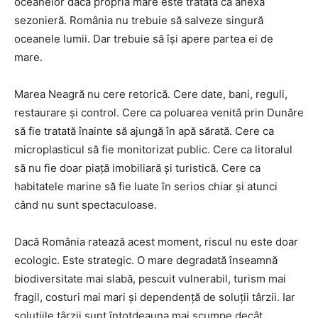
oceanelor dacă propria mare este tratată ca anexă
sezonieră. România nu trebuie să salveze singură
oceanele lumii. Dar trebuie să își apere partea ei de
mare.
Marea Neagră nu cere retorică. Cere date, bani, reguli,
restaurare și control. Cere ca poluarea venită prin Dunăre
să fie tratată înainte să ajungă în apă sărată. Cere ca
microplasticul să fie monitorizat public. Cere ca litoralul
să nu fie doar piață imobiliară și turistică. Cere ca
habitatele marine să fie luate în serios chiar și atunci
când nu sunt spectaculoase.
Dacă România ratează acest moment, riscul nu este doar
ecologic. Este strategic. O mare degradată înseamnă
biodiversitate mai slabă, pescuit vulnerabil, turism mai
fragil, costuri mai mari și dependență de soluții târzii. Iar
soluțiile târzii sunt întotdeauna mai scumpe decât