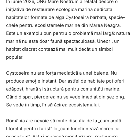
În iunie 2026, ONG Mare Nostrum a relatat despre o
inițiativă de restaurare ecologică marină dedicată
habitatelor formate de alga Cystoseira barbata, specie-
cheie pentru ecosistemele marine din Marea Neagră.
Este un exemplu bun pentru o problemă mai largă: natura
marină nu este doar faună spectaculoasă. Uneori, un
habitat discret contează mai mult decât un simbol
popular.
Cystoseira nu are forța mediatică a unei balene. Nu
produce emoție instant. Dar astfel de habitate pot oferi
adăpost, hrană și structură pentru comunități marine.
Când dispar, pierderea nu se vede imediat din șezlong.
Se vede în timp, în sărăcirea ecosistemului.
România are nevoie să mute discuția de la „cum arată
litoralul pentru turist” la „cum funcționează marea ca
ecosistem”. Asta înseamnă monitorizare, restaurare,