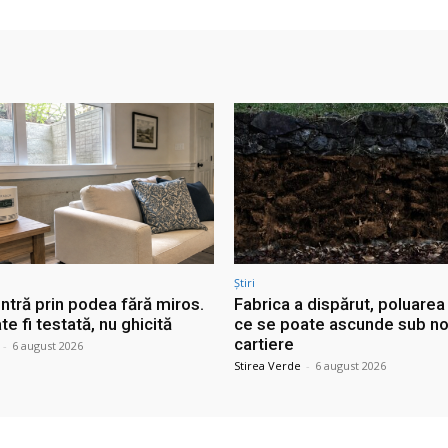
Știri
ntră prin podea fără miros.
Fabrica a dispărut, poluarea
e fi testată, nu ghicită
ce se poate ascunde sub no
cartiere
-
6 august 2026
Stirea Verde
-
6 august 2026