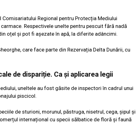
ul Comisariatului Regional pentru Protecția Mediului
 carmace. Respectivele unelte pentru pescuit fără nadă
n oțel și pot fi așezate în apă, la diferite adâncimi.
heorghe, care face parte din Rezervația Delta Dunării, cu
cale de dispariție. Ca și aplicarea legii
ediului, uneltele au fost găsite de inspectori în cadrul unui
ajului piscicol.
ciile de sturioni, morunul, păstruga, nisetrul, cega, şipul şi
omerțul internațional cu specii sălbatice de floră și faună