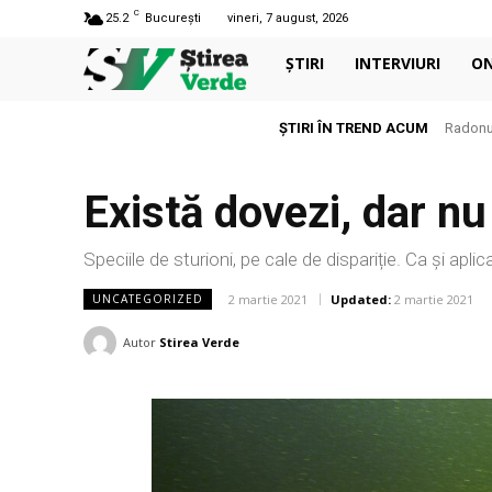
C
25.2
București
vineri, 7 august, 2026
ȘTIRI
INTERVIURI
O
ȘTIRI ÎN TREND ACUM
Radonul
Există dovezi, dar nu 
Speciile de sturioni, pe cale de dispariție. Ca și aplica
2 martie 2021
Updated:
2 martie 2021
UNCATEGORIZED
Autor
Stirea Verde