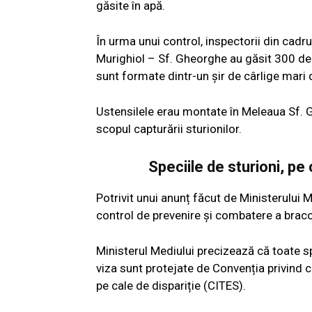
găsite în apă.
În urma unui control, inspectorii din cadr
Murighiol – Sf. Gheorghe au găsit 300 de
sunt formate dintr-un șir de cârlige mari di
Ustensilele erau montate în Meleaua Sf. G
scopul capturării sturionilor.
Speciile de sturioni, pe 
Potrivit unui anunț făcut de Ministerului M
control de prevenire și combatere a bracon
Ministerul Mediului precizează că toate spe
viza sunt protejate de Convenția privind c
pe cale de dispariție (CITES).