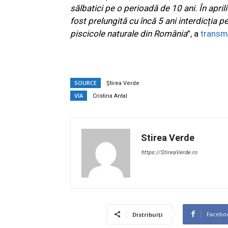
sălbatici pe o perioadă de 10 ani. În apr
fost prelungită cu încă 5 ani interdicția p
piscicole naturale din România
”, a
transm
SOURCE
Știrea Verde
VIA
Cristina Antal
Stirea Verde
https://StireaVerde.ro
Facebo
Distribuiți