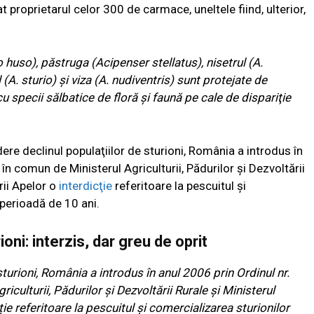
 proprietarul celor 300 de carmace, uneltele fiind, ulterior,
 huso), păstruga (Acipenser stellatus), nisetrul (A.
 (A. sturio) şi viza (A. nudiventris) sunt protejate de
u specii sălbatice de floră şi faună pe cale de dispariţie
ere declinul populaţiilor de sturioni, România a introdus în
n comun de Ministerul Agriculturii, Pădurilor şi Dezvoltării
rii Apelor o
interdicţie
referitoare la pescuitul şi
 perioadă de 10 ani.
oni: interzis, dar greu de oprit
sturioni, România a introdus în anul 2006 prin Ordinul nr.
ulturii, Pădurilor și Dezvoltării Rurale și Ministerul
ie referitoare la pescuitul și comercializarea sturionilor