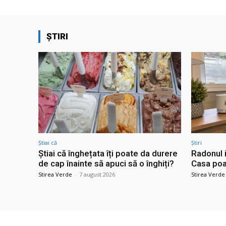
ȘTIRI
Știai că
Știri
Știai că înghețata îți poate da durere
Radonul i
de cap înainte să apuci să o înghiți?
Casa poat
Stirea Verde
-
7 august 2026
Stirea Verde