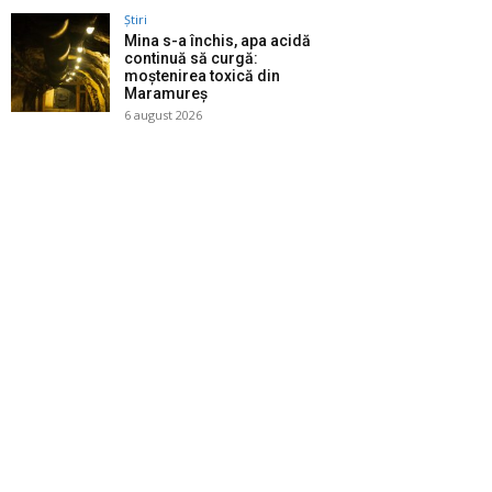
Știri
Mina s-a închis, apa acidă
continuă să curgă:
moștenirea toxică din
Maramureș
6 august 2026