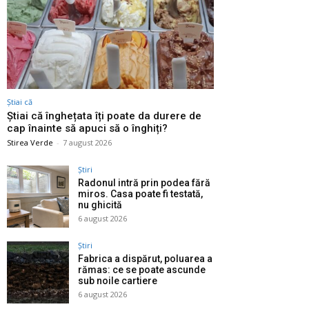
Știai că
Știai că înghețata îți poate da durere de
cap înainte să apuci să o înghiți?
Stirea Verde
-
7 august 2026
Știri
Radonul intră prin podea fără
miros. Casa poate fi testată,
nu ghicită
6 august 2026
Știri
Fabrica a dispărut, poluarea a
rămas: ce se poate ascunde
sub noile cartiere
6 august 2026