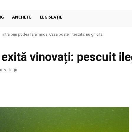
NG
ANCHETE
LEGISLAȚIE
 intră prin podea fără miros. Casa poate fi testată, nu ghicită
exită vinovați: pescuit ile
rea legii