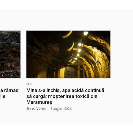
Știri
 a rămas:
Mina s-a închis, apa acidă continuă
ile
să curgă: moștenirea toxică din
Maramureș
Stirea Verde
-
6 august 2026