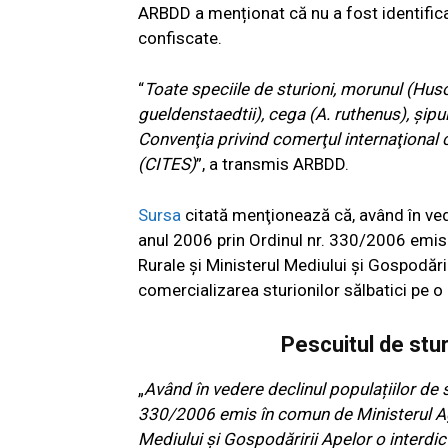
ARBDD a menționat că nu a fost identificat
confiscate.
“
Toate speciile de sturioni, morunul (Huso
gueldenstaedtii), cega (A. ruthenus), şipul
Convenţia privind comerţul internaţional c
(CITES)
”, a transmis ARBDD.
Sursa
citată menţionează că, având în ved
anul 2006 prin Ordinul nr. 330/2006 emis î
Rurale şi Ministerul Mediului şi Gospodări
comercializarea sturionilor sălbatici pe o
Pescuitul de sturi
„
Având în vedere declinul populațiilor de 
330/2006 emis în comun de Ministerul Agric
Mediului și Gospodăririi Apelor o interdicț