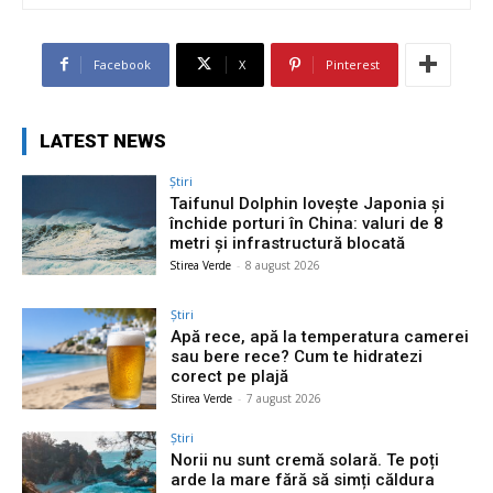
Facebook
X
Pinterest
LATEST NEWS
Știri
Taifunul Dolphin lovește Japonia și
închide porturi în China: valuri de 8
metri și infrastructură blocată
Stirea Verde
-
8 august 2026
Știri
Apă rece, apă la temperatura camerei
sau bere rece? Cum te hidratezi
corect pe plajă
Stirea Verde
-
7 august 2026
Știri
Norii nu sunt cremă solară. Te poți
arde la mare fără să simți căldura