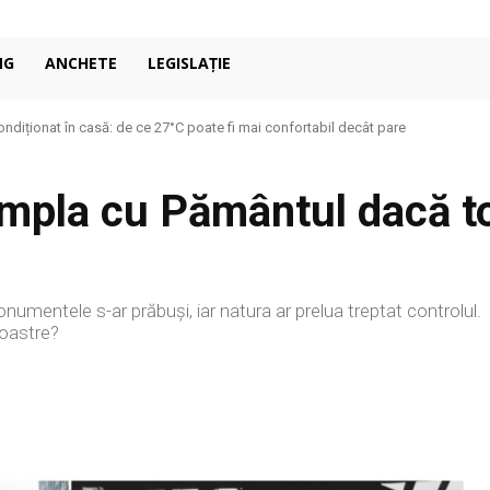
NG
ANCHETE
LEGISLAȚIE
ondiționat în casă: de ce 27°C poate fi mai confortabil decât pare
mpla cu Pământul dacă to
monumentele s-ar prăbuși, iar natura ar prelua treptat controlul.
noastre?