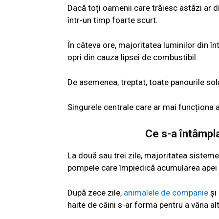
Dacă toți oamenii care trăiesc astăzi ar 
într-un timp foarte scurt.
În câteva ore, majoritatea luminilor din î
opri din cauza lipsei de combustibil.
De asemenea, treptat, toate panourile sola
Singurele centrale care ar mai funcționa ar
Ce s-a întâmpl
La două sau trei zile, majoritatea sisteme
pompele care împiedică acumularea apei a
După zece zile,
animalele de companie
și
haite de câini s-ar forma pentru a vâna al