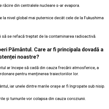
de răcire din centralele nucleare s-ar evapora.
e la nivel global mai puternice decât cele de la Fukushima
i să se refacă treptat de la contaminarea radioactivă.
peri Pământul. Care ar fi principala dovadă a
stenței noastre?
ntul ar începe să cadă din cauza frecării atmosferice, a
ordonare pentru menținerea traiectoriilor lor.
ntul, iar unele dintre marile orașe ar fi îngropate sub nisip.
rile și turnurile vor colapsa din cauza coroziunii.