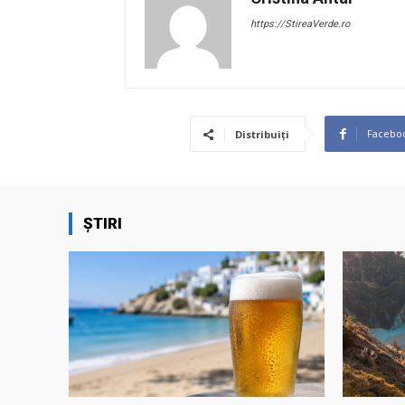
https://StireaVerde.ro
Facebo
Distribuiți
ȘTIRI