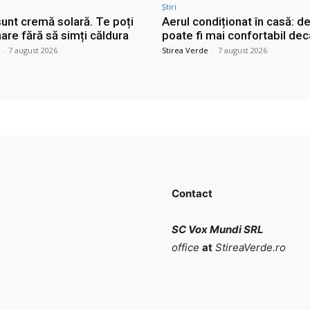
Știri
sunt cremă solară. Te poți
Aerul condiționat în casă: d
are fără să simți căldura
poate fi mai confortabil dec
-
7 august 2026
Stirea Verde
-
7 august 2026
Contact
SC Vox Mundi SRL
office
at
StireaVerde.ro