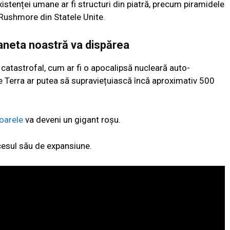
xistenței umane ar fi structuri din piatră, precum piramidele
 Rushmore din Statele Unite.
planeta noastră va dispărea
atastrofal, cum ar fi o apocalipsă nucleară auto-
e Terra ar putea să supraviețuiască încă aproximativ 500
oarele
va deveni un gigant roșu.
ocesul său de expansiune.