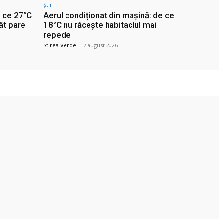
Știri
e ce 27°C
Aerul condiționat din mașină: de ce
ât pare
18°C nu răcește habitaclul mai
repede
Stirea Verde
-
7 august 2026