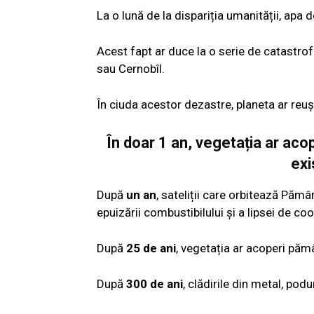
La o lună de la dispariția umanității, apa 
Acest fapt ar duce la o serie de catastrof
sau Cernobîl.
În ciuda acestor dezastre, planeta ar reuș
În doar 1 an, vegetația ar aco
exi
După
un an
, sateliții care orbitează Pămâ
epuizării combustibilului și a lipsei de co
După
25 de ani
, vegetația ar acoperi pămâ
După
300 de ani
, clădirile din metal, podu