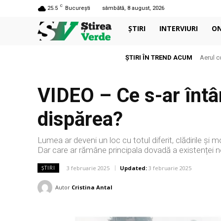
C
25.5
București
sâmbătă, 8 august, 2026
ȘTIRI
INTERVIURI
O
ȘTIRI ÎN TREND ACUM
Aerul c
VIDEO – Ce s-ar întâ
dispărea?
Lumea ar deveni un loc cu totul diferit, clădirile și 
Dar care ar rămâne principala dovadă a existenței 
3 februarie 2025
Updated:
3 februarie 2025
ȘTIRI
Autor
Cristina Antal