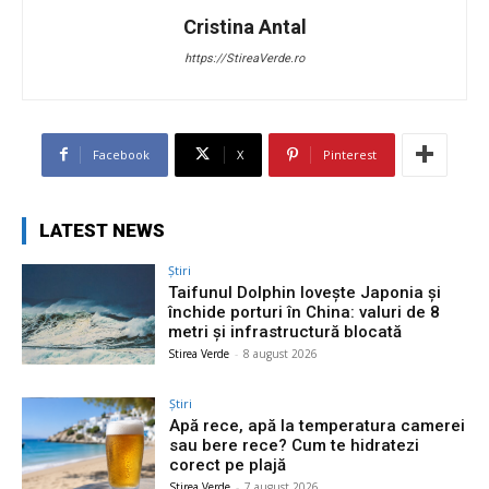
Cristina Antal
https://StireaVerde.ro
Facebook
X
Pinterest
LATEST NEWS
Știri
Taifunul Dolphin lovește Japonia și
închide porturi în China: valuri de 8
metri și infrastructură blocată
Stirea Verde
-
8 august 2026
Știri
Apă rece, apă la temperatura camerei
sau bere rece? Cum te hidratezi
corect pe plajă
Stirea Verde
-
7 august 2026