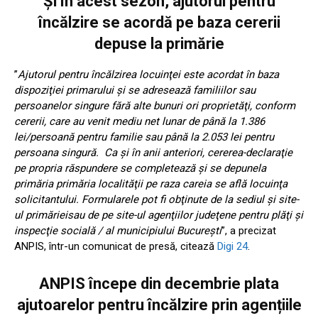
Și în acest sezon, ajutorul pentru
încălzire se acordă pe baza cererii
depuse la primărie
”
Ajutorul pentru încălzirea locuinţei este acordat în baza
dispoziţiei primarului şi se adresează familiilor sau
persoanelor singure fără alte bunuri ori proprietăţi, conform
cererii, care au venit mediu net lunar de până la 1.386
lei/persoană pentru familie sau până la 2.053 lei pentru
persoana singură. Ca şi în anii anteriori, cererea-declaraţie
pe propria răspundere se completează şi se depunela
primăria primăria localităţii pe raza careia se află locuinţa
solicitantului. Formularele pot fi obţinute de la sediul şi site-
ul primărieisau de pe site-ul agenţiilor judeţene pentru plăţi şi
inspecţie socială / al municipiului Bucureşti
”, a precizat
ANPIS, într-un comunicat de presă, citează
Digi 24
.
ANPIS începe din decembrie plata
ajutoarelor pentru încălzire prin agențiile