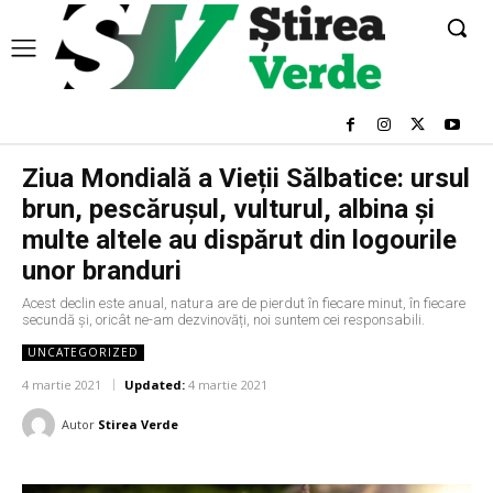
Ziua Mondială a Vieții Sălbatice: ursul
brun, pescărușul, vulturul, albina și
multe altele au dispărut din logourile
unor branduri
Acest declin este anual, natura are de pierdut în fiecare minut, în fiecare
secundă și, oricât ne-am dezvinovăți, noi suntem cei responsabili.
UNCATEGORIZED
4 martie 2021
Updated:
4 martie 2021
Autor
Stirea Verde