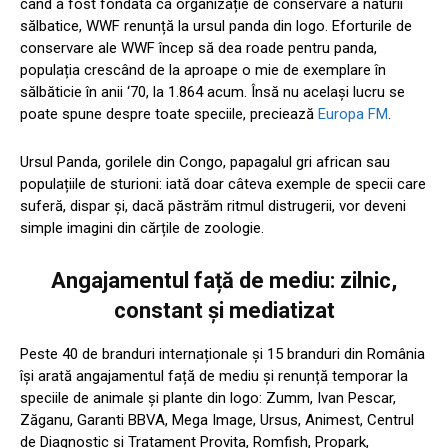
când a fost fondată ca organizație de conservare a naturii
sălbatice, WWF renunță la ursul panda din logo. Eforturile de
conservare ale WWF încep să dea roade pentru panda,
populația crescând de la aproape o mie de exemplare în
sălbăticie în anii ‘70, la 1.864 acum. Însă nu același lucru se
poate spune despre toate speciile, preciează
Europa FM
.
Ursul Panda, gorilele din Congo, papagalul gri african sau
populațiile de sturioni: iată doar câteva exemple de specii care
suferă, dispar și, dacă păstrăm ritmul distrugerii, vor deveni
simple imagini din cărțile de zoologie.
Angajamentul față de mediu: zilnic,
constant și mediatizat
Peste 40 de branduri internaționale și 15 branduri din România
își arată angajamentul față de mediu și renunță temporar la
speciile de animale și plante din logo: Zumm, Ivan Pescar,
Zăganu, Garanti BBVA, Mega Image, Ursus, Animest, Centrul
de Diagnostic și Tratament Provita, Romfish, Propark,