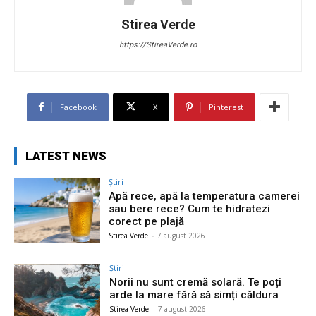
Stirea Verde
https://StireaVerde.ro
Facebook
X
Pinterest
LATEST NEWS
Știri
Apă rece, apă la temperatura camerei
sau bere rece? Cum te hidratezi
corect pe plajă
Stirea Verde
-
7 august 2026
Știri
Norii nu sunt cremă solară. Te poți
arde la mare fără să simți căldura
Stirea Verde
-
7 august 2026