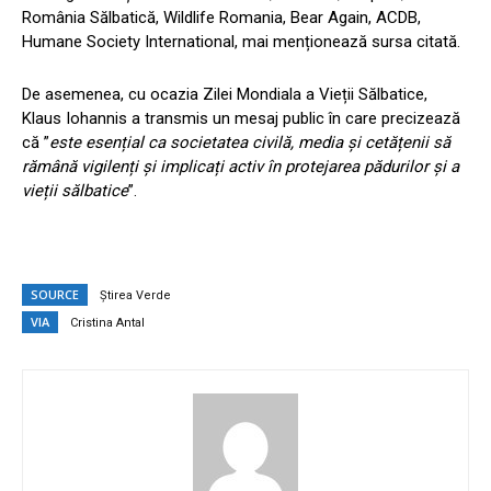
România Sălbatică, Wildlife Romania, Bear Again, ACDB,
Humane Society International, mai menționează sursa citată.
De asemenea, cu ocazia Zilei Mondiala a Vieții Sălbatice,
Klaus Iohannis a transmis un mesaj public în care precizează
că ”
este esențial ca societatea civilă, media și cetățenii să
rămână vigilenți și implicați activ în protejarea pădurilor și a
vieții sălbatice
”.
SOURCE
Știrea Verde
VIA
Cristina Antal