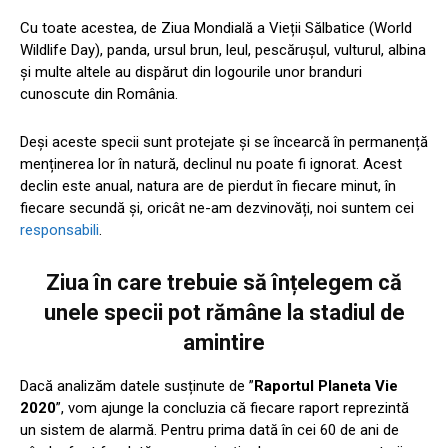
Cu toate acestea, de Ziua Mondială a Vieții Sălbatice (World
Wildlife Day), panda, ursul brun, leul, pescărușul, vulturul, albina
și multe altele au dispărut din logourile unor branduri
cunoscute din România.
Deși aceste specii sunt protejate și se încearcă în permanență
menținerea lor în natură, declinul nu poate fi ignorat. Acest
declin este anual, natura are de pierdut în fiecare minut, în
fiecare secundă și, oricât ne-am dezvinovăți, noi suntem cei
responsabili
.
Ziua în care trebuie să înțelegem că
unele specii pot rămâne la stadiul de
amintire
Dacă analizăm datele susținute de ”
Raportul Planeta Vie
2020
”, vom ajunge la concluzia că fiecare raport reprezintă
un sistem de alarmă. Pentru prima dată în cei 60 de ani de