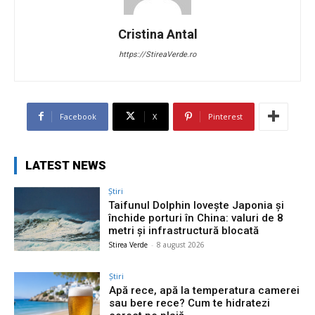
Cristina Antal
https://StireaVerde.ro
Facebook
X
Pinterest
LATEST NEWS
Știri
Taifunul Dolphin lovește Japonia și
închide porturi în China: valuri de 8
metri și infrastructură blocată
Stirea Verde
-
8 august 2026
Știri
Apă rece, apă la temperatura camerei
sau bere rece? Cum te hidratezi