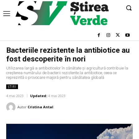
Bacteriile rezistente la antibiotice au
fost descoperite în nori
Utilizarea largă a antibioticelor în sănătate şi agricultură contribuie la
creşterea numărului de bacterii rezistente la antibiotice, ceea ce
reprezintă o provocare majoră pentru sănătatea globală
ȘTIRI
4 mai 2023
Updated:
4 mai 2023
Autor
Cristina Antal