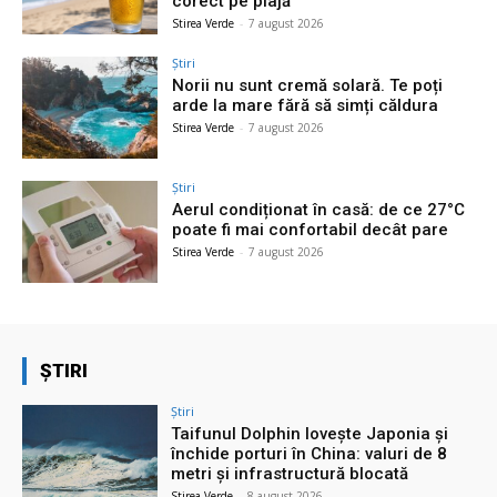
corect pe plajă
Stirea Verde
-
7 august 2026
Știri
Norii nu sunt cremă solară. Te poți
arde la mare fără să simți căldura
Stirea Verde
-
7 august 2026
Știri
Aerul condiționat în casă: de ce 27°C
poate fi mai confortabil decât pare
Stirea Verde
-
7 august 2026
ȘTIRI
Știri
Taifunul Dolphin lovește Japonia și
închide porturi în China: valuri de 8
metri și infrastructură blocată
Stirea Verde
-
8 august 2026