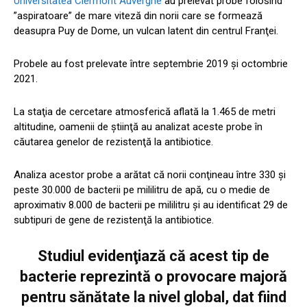
Universitatea Clermont Auvergne
au prelevat probe folosind
”aspiratoare” de mare viteză din norii care se formează
deasupra Puy de Dome, un vulcan latent din centrul Franţei.
Probele au fost prelevate între septembrie 2019 şi octombrie
2021.
La staţia de cercetare atmosferică aflată la 1.465 de metri
altitudine, oamenii de ştiinţă au analizat aceste probe în
căutarea genelor de rezistenţă la antibiotice.
Analiza acestor probe a arătat că norii conţineau între 330 şi
peste 30.000 de bacterii pe mililitru de apă, cu o medie de
aproximativ 8.000 de bacterii pe mililitru şi au identificat 29 de
subtipuri de gene de rezistenţă la antibiotice.
Studiul evidenţiază că acest tip de
bacterie reprezintă o provocare majoră
pentru sănătate la nivel global, dat fiind