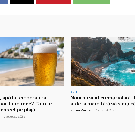
Știri
, apă la temperatura
Norii nu sunt cremă solară. 
sau bere rece? Cum te
arde la mare fără să simți c
 corect pe plajă
Stirea Verde
-
7 august 2026
-
7 august 2026