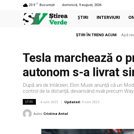
C
23.9
București
duminică, 9 august, 2026
ȘTIRI
INTERVIURI
O
ȘTIRI ÎN TREND ACUM
Apă rec
Tesla marchează o p
autonom s-a livrat si
După ani de întârzieri, Elon Musk anunță că un Mode
control de la distanță, devansând rivali precum 
4 iulie 2025
Updated:
4 iulie 2025
ȘTIRI
Autor
Cristina Antal