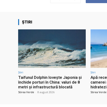
ȘTIRI
Știri
Știri
Taifunul Dolphin lovește Japonia și
Apă rece
închide porturi în China: valuri de 8
camerei 
metri și infrastructură blocată
hidratezi
Stirea Verde
-
8 august 2026
Stirea Verde