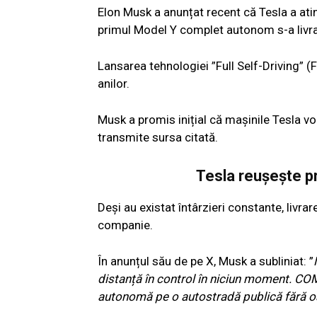
Elon Musk a anunțat recent că Tesla a at
primul Model Y complet autonom s-a livrat
Lansarea tehnologiei ”Full Self-Driving” 
anilor.
Musk a promis inițial că mașinile Tesla v
transmite sursa citată.
Tesla reușește p
Deși au existat întârzieri constante, liv
companie.
În anunțul său de pe X, Musk a subliniat: ”
distanță în control în niciun moment. C
autonomă pe o autostradă publică fără oam