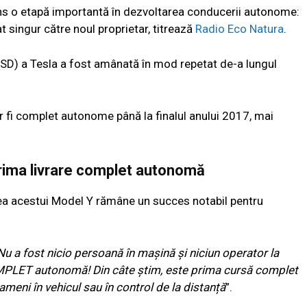
ins o etapă importantă în dezvoltarea conducerii autonome:
 singur către noul proprietar, titrează
Radio Eco Natura
.
(FSD) a Tesla a fost amânată în mod repetat de-a lungul
or fi complet autonome până la finalul anului 2017, mai
rima livrare complet autonomă
rarea acestui Model Y rămâne un succes notabil pentru
Nu a fost nicio persoană în mașină și niciun operator la
OMPLET autonomă! Din câte știm, este prima cursă complet
eni în vehicul sau în control de la distanță
”.