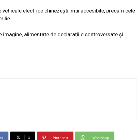
 vehicule electrice chinezești, mai accesibile, precum cele
ilie.
e imagine, alimentate de declarațiile controversate și
ok
X
Pinterest
WhatsApp