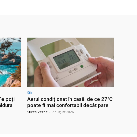
Știri
Te poți
Aerul condiționat în casă: de ce 27°C
ăldura
poate fi mai confortabil decât pare
Stirea Verde
-
7 august 2026