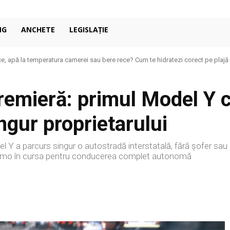
NG
ANCHETE
LEGISLAȚIE
e, apă la temperatura camerei sau bere rece? Cum te hidratezi corect pe plajă
remieră: primul Model Y 
ngur proprietarului
l Y a parcurs singur o autostradă interstatală, fără șofer sau
Waymo în cursa pentru conducerea complet autonomă