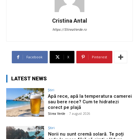
Cristina Antal
https://StireaVerde.ro
Facebook
X
Pinterest
LATEST NEWS
Știri
Apă rece, apă la temperatura camerei
sau bere rece? Cum te hidratezi
corect pe plajă
Stirea Verde
-
7 august 2026
Știri
Norii nu sunt cremă solară. Te poți