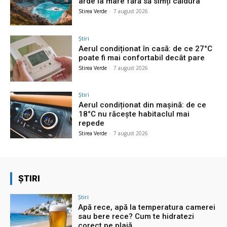
arde la mare fără să simți căldura
Stirea Verde
-
7 august 2026
Știri
Aerul condiționat în casă: de ce 27°C
poate fi mai confortabil decât pare
Stirea Verde
-
7 august 2026
Știri
Aerul condiționat din mașină: de ce
18°C nu răcește habitaclul mai
repede
Stirea Verde
-
7 august 2026
ȘTIRI
Știri
Apă rece, apă la temperatura camerei
sau bere rece? Cum te hidratezi
corect pe plajă