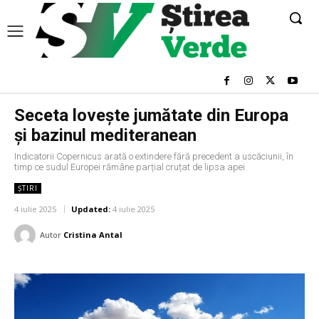
Seceta lovește jumătate din Europa
și bazinul mediteranean
Indicatorii Copernicus arată o extindere fără precedent a uscăciunii, în
timp ce sudul Europei rămâne parțial cruțat de lipsa apei
ȘTIRI
4 iulie 2025
Updated:
4 iulie 2025
Autor
Cristina Antal