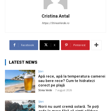
Cristina Antal
https://StireaVerde.ro
Facebook
X
Pinterest
LATEST NEWS
Știri
Apă rece, apă la temperatura camerei
sau bere rece? Cum te hidratezi
corect pe plajă
Stirea Verde
-
7 august 2026
Știri
Norii nu sunt cremă solară. Te poți
arde la mare fără să simți căldura