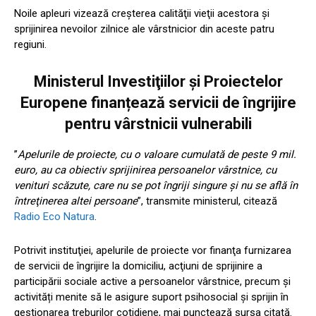
Noile apleuri vizează creşterea calităţii vieţii acestora și
sprijinirea nevoilor zilnice ale vârstnicior din aceste patru
regiuni.
Ministerul Investiţiilor şi Proiectelor
Europene finanțează servicii de îngrijire
pentru vârstnicii vulnerabili
”
Apelurile de proiecte, cu o valoare cumulată de peste 9 mil.
euro, au ca obiectiv sprijinirea persoanelor vârstnice, cu
venituri scăzute, care nu se pot îngriji singure şi nu se află în
întreţinerea altei persoane
”, transmite ministerul, citează
Radio Eco Natura
.
Potrivit instituţiei, apelurile de proiecte vor finanţa furnizarea
de servicii de îngrijire la domiciliu, acţiuni de sprijinire a
participării sociale active a persoanelor vârstnice, precum și
activități menite să le asigure suport psihosocial și sprijin în
gestionarea treburilor cotidiene, mai punctează sursa citată.