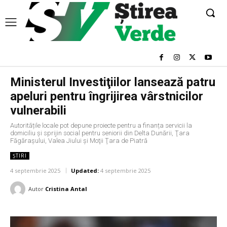
Ministerul Investiţiilor lansează patru
apeluri pentru îngrijirea vârstnicilor
vulnerabili
Autoritățile locale pot depune proiecte pentru a finanța servicii la
domiciliu și sprijin social pentru seniorii din Delta Dunării, Ţara
Făgăraşului, Valea Jiului și Moţii Ţara de Piatră
ȘTIRI
4 septembrie 2025
Updated:
4 septembrie 2025
Autor
Cristina Antal