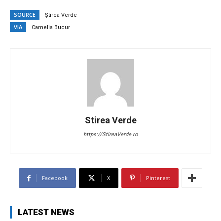
SOURCE
Știrea Verde
VIA
Camelia Bucur
Stirea Verde
https://StireaVerde.ro
Facebook
X
Pinterest
LATEST NEWS