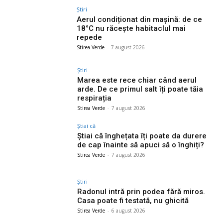
Știri
Aerul condiționat din mașină: de ce
18°C nu răcește habitaclul mai
repede
Stirea Verde
-
7 august 2026
Știri
Marea este rece chiar când aerul
arde. De ce primul salt îți poate tăia
respirația
Stirea Verde
-
7 august 2026
Știai că
Știai că înghețata îți poate da durere
de cap înainte să apuci să o înghiți?
Stirea Verde
-
7 august 2026
Știri
Radonul intră prin podea fără miros.
Casa poate fi testată, nu ghicită
Stirea Verde
-
6 august 2026