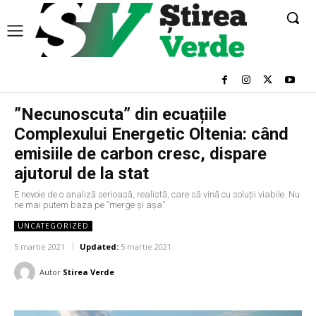
”Necunoscuta” din ecuațiile
Complexului Energetic Oltenia: când
emisiile de carbon cresc, dispare
ajutorul de la stat
E nevoie de o analiză serioasă, realistă, care să vină cu soluții viabile. Nu
ne mai putem baza pe ”merge și așa”
UNCATEGORIZED
5 martie 2021
Updated:
5 martie 2021
Autor
Stirea Verde