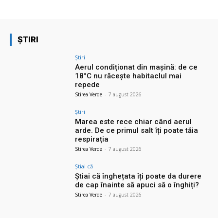
ȘTIRI
Știri
Aerul condiționat din mașină: de ce
18°C nu răcește habitaclul mai
repede
Stirea Verde
-
7 august 2026
Știri
Marea este rece chiar când aerul
arde. De ce primul salt îți poate tăia
respirația
Stirea Verde
-
7 august 2026
Știai că
Știai că înghețata îți poate da durere
de cap înainte să apuci să o înghiți?
Stirea Verde
-
7 august 2026