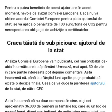
Pentru a putea beneficia de acest ajutor are, în acest
moment, nevoie de avizul Comisiei Europene. Dacă nu va
obține acordul Comisiei Europene pentru plata ajutorului de
stat, se va aplica o penalitate de 100 euro/tonă de CO2 pentru
nerespectarea obligației de achiziție a certificatelor.
Craca tăiată de sub picioare: ajutorul de
la stat
Analiza Comisiei Europene va fi publicată, cel mai probabil, de-
abia în următoarele săptămâni. Urmează, mai apoi, 30 de zile
în care părțile interesate pot depune comentarii. Asta
înseamnă că, până la sfârșitul lunii aprilie, puțin probabil să
existe o decizie finală. Ceea ce va duce la pierderea
ajutorului
de la stat, de către CEO.
Asta înseamnă că nu doar compania în sine, ci și cei
aproximativ 36.000 de oameni și familiile lor, care au un loc de
muncă legat, direct sau indirect, de activitatea companiei, vor