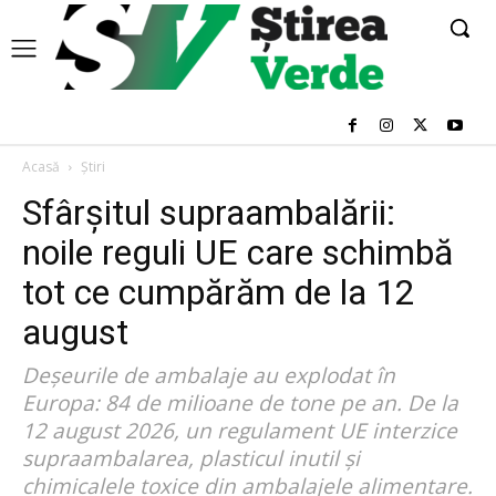
Acasă
Știri
Sfârșitul supraambalării:
noile reguli UE care schimbă
tot ce cumpărăm de la 12
august
Deșeurile de ambalaje au explodat în
Europa: 84 de milioane de tone pe an. De la
12 august 2026, un regulament UE interzice
supraambalarea, plasticul inutil și
chimicalele toxice din ambalajele alimentare.