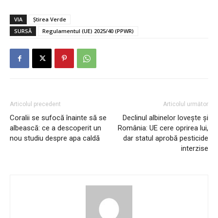
VIA
Știrea Verde
SURSĂ
Regulamentul (UE) 2025/40 (PPWR)
Articolul precedent
Articolul următor
Coralii se sufocă înainte să se
Declinul albinelor lovește și
albească: ce a descoperit un
România: UE cere oprirea lui,
nou studiu despre apa caldă
dar statul aprobă pesticide
interzise