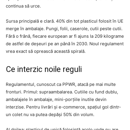
continua să urce.
Sursa principală e clară. 40% din tot plasticul folosit în UE
merge în ambalaje. Pungi, folii, caserole, cutii peste cutii.
Fără o frână, fiecare european ar fi ajuns la 209 kilograme
de astfel de deșeuri pe an până în 2030. Noul regulament
vrea exact să oprească această spirală.
Ce interzic noile reguli
Regulamentul, cunoscut ca PPWR, atacă pe mai multe
fronturi. Primul: supraambalarea. Cutiile cu fund dublu,
ambalajele în ambalaje, mini-porțiile inutile devin
interzise. Pentru livrări și e-commerce, spațiul gol dintr-
un colet nu va putea depăși 50% din volum.
Al doilea: plasticul de unică folosință acolo unde nu are