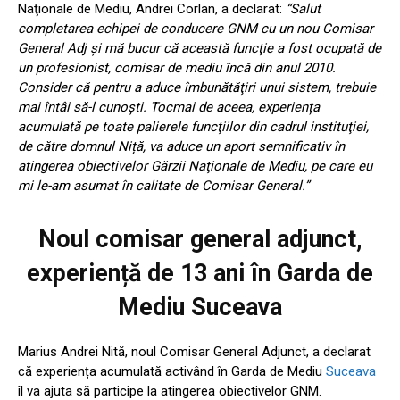
Naţionale de Mediu, Andrei Corlan, a declarat:
“Salut
completarea echipei de conducere GNM cu un nou Comisar
General Adj şi mă bucur că această funcţie a fost ocupată de
un profesionist, comisar de mediu încă din anul 2010.
Consider că pentru a aduce îmbunătăţiri unui sistem, trebuie
mai întâi să-l cunoşti. Tocmai de aceea, experiența
acumulată pe toate palierele funcţiilor din cadrul instituţiei,
de către domnul Niță, va aduce un aport semnificativ în
atingerea obiectivelor Gărzii Naţionale de Mediu, pe care eu
mi le-am asumat în calitate de Comisar General.”
Noul comisar general adjunct,
experiență de 13 ani în Garda de
Mediu Suceava
Marius Andrei Nită, noul Comisar General Adjunct, a declarat
că experiența acumulată activând în Garda de Mediu
Suceava
îl va ajuta să participe la atingerea obiectivelor GNM.