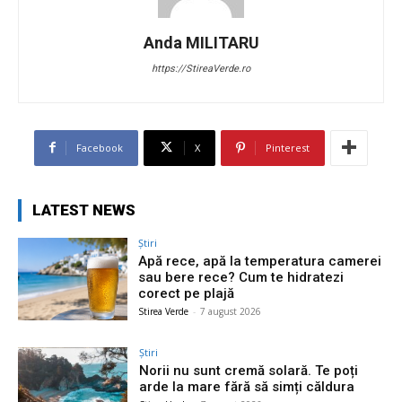
Anda MILITARU
https://StireaVerde.ro
Facebook
X
Pinterest
LATEST NEWS
Știri
Apă rece, apă la temperatura camerei
sau bere rece? Cum te hidratezi
corect pe plajă
Stirea Verde
-
7 august 2026
Știri
Norii nu sunt cremă solară. Te poți
arde la mare fără să simți căldura