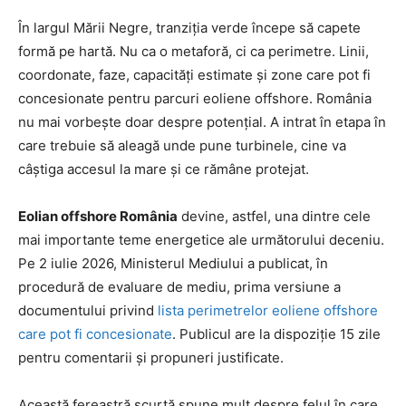
În largul Mării Negre, tranziția verde începe să capete
formă pe hartă. Nu ca o metaforă, ci ca perimetre. Linii,
coordonate, faze, capacități estimate și zone care pot fi
concesionate pentru parcuri eoliene offshore. România
nu mai vorbește doar despre potențial. A intrat în etapa în
care trebuie să aleagă unde pune turbinele, cine va
câștiga accesul la mare și ce rămâne protejat.
Eolian offshore România
devine, astfel, una dintre cele
mai importante teme energetice ale următorului deceniu.
Pe 2 iulie 2026, Ministerul Mediului a publicat, în
procedură de evaluare de mediu, prima versiune a
documentului privind
lista perimetrelor eoliene offshore
care pot fi concesionate
. Publicul are la dispoziție 15 zile
pentru comentarii și propuneri justificate.
Această fereastră scurtă spune mult despre felul în care