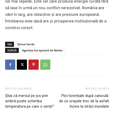
cel mai repede. Este cel care produce energie curată fără
să lase în urmă un nou conflict nerezolvat. România are
vânt în larg, are obiective și are presiune europeană.
Întrebarea este dacă are și priceperea instituțională de a
construi corect.
VIA
Știrea Verde
SURSĂ
Agenția Europeană de Mediu
Articolul precedent
Articolul următor
Știai că mersul pe jos prin
Ploi torențiale după caniculă:
umbră poate schimba
de ce orașele trec de la asfalt
temperatura pe care o simți?
încins la străzi inundate