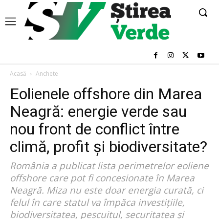
Acasă
Anchete
Eolienele offshore din Marea
Neagră: energie verde sau
nou front de conflict între
climă, profit și biodiversitate?
România a publicat lista perimetrelor eoliene
offshore care pot fi concesionate în Marea
Neagră. Miza nu este doar energia curată, ci
felul în care statul va împăca investițiile,
biodiversitatea, pescuitul, securitatea și