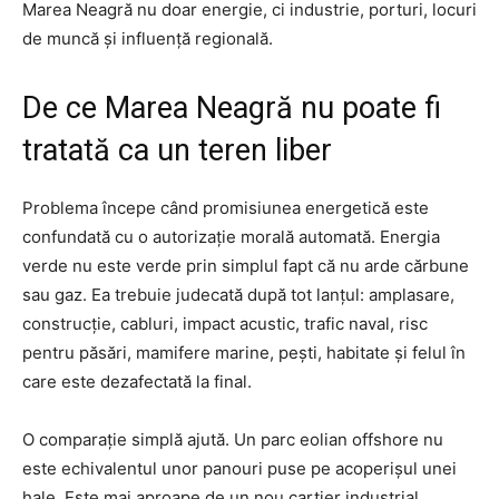
Marea Neagră nu doar energie, ci industrie, porturi, locuri
de muncă și influență regională.
De ce Marea Neagră nu poate fi
tratată ca un teren liber
Problema începe când promisiunea energetică este
confundată cu o autorizație morală automată. Energia
verde nu este verde prin simplul fapt că nu arde cărbune
sau gaz. Ea trebuie judecată după tot lanțul: amplasare,
construcție, cabluri, impact acustic, trafic naval, risc
pentru păsări, mamifere marine, pești, habitate și felul în
care este dezafectată la final.
O comparație simplă ajută. Un parc eolian offshore nu
este echivalentul unor panouri puse pe acoperișul unei
hale. Este mai aproape de un nou cartier industrial