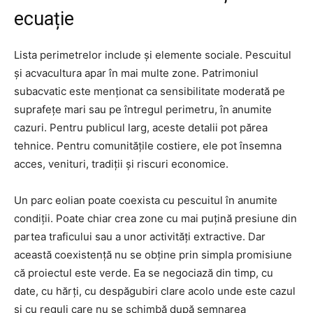
ecuație
Lista perimetrelor include și elemente sociale. Pescuitul
și acvacultura apar în mai multe zone. Patrimoniul
subacvatic este menționat ca sensibilitate moderată pe
suprafețe mari sau pe întregul perimetru, în anumite
cazuri. Pentru publicul larg, aceste detalii pot părea
tehnice. Pentru comunitățile costiere, ele pot însemna
acces, venituri, tradiții și riscuri economice.
Un parc eolian poate coexista cu pescuitul în anumite
condiții. Poate chiar crea zone cu mai puțină presiune din
partea traficului sau a unor activități extractive. Dar
această coexistență nu se obține prin simpla promisiune
că proiectul este verde. Ea se negociază din timp, cu
date, cu hărți, cu despăgubiri clare acolo unde este cazul
și cu reguli care nu se schimbă după semnarea