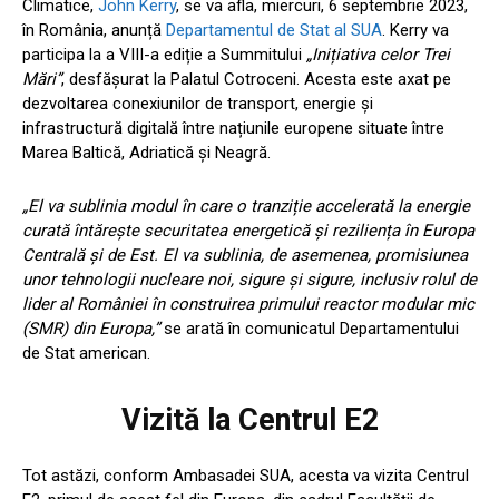
Climatice,
John Kerry
, se va afla, miercuri, 6 septembrie 2023,
în România, anunță
Departamentul de Stat al SUA
. Kerry va
participa la a VIII-a ediție a Summitului
„Inițiativa celor Trei
Mări”
, desfășurat la Palatul Cotroceni. Acesta este axat pe
dezvoltarea conexiunilor de transport, energie și
infrastructură digitală între națiunile europene situate între
Marea Baltică, Adriatică și Neagră.
„El va sublinia modul în care o tranziție accelerată la energie
curată întărește securitatea energetică și reziliența în Europa
Centrală și de Est. El va sublinia, de asemenea, promisiunea
unor tehnologii nucleare noi, sigure și sigure, inclusiv rolul de
lider al României în construirea primului reactor modular mic
(SMR) din Europa,”
se arată în comunicatul Departamentului
de Stat american.
Vizită la Centrul E2
Tot astăzi, conform Ambasadei SUA, acesta va vizita Centrul