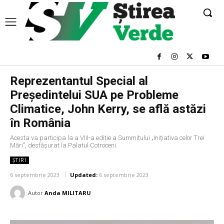
Reprezentantul Special al
Președintelui SUA pe Probleme
Climatice, John Kerry, se află astăzi
în România
Acesta va participa la a VIII-a ediție a Summitului „Inițiativa celor Trei
Mări”, desfășurat la Palatul Cotroceni.
ȘTIRI
6 septembrie 2023
Updated:
6 septembrie 2023
Autor
Anda MILITARU