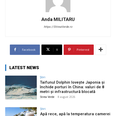
Anda MILITARU
https://StireaVerde.ro
Facebook
X
Pinterest
LATEST NEWS
Știri
Taifunul Dolphin lovește Japonia și
închide porturi în China: valuri de 8
metri și infrastructură blocată
Stirea Verde
-
8 august 2026
Știri
Apă rece, apă la temperatura camerei