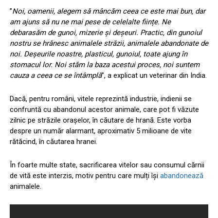
”
Noi, oamenii, alegem să mâncăm ceea ce este mai bun, dar
am ajuns să nu ne mai pese de celelalte ființe. Ne
debarasăm de gunoi, mizerie și deșeuri. Practic, din gunoiul
nostru se hrănesc animalele străzii, animalele abandonate de
noi. Deșeurile noastre, plasticul, gunoiul, toate ajung în
stomacul lor. Noi stăm la baza acestui proces, noi suntem
cauza a ceea ce se întâmplă
”, a explicat un veterinar din India.
Dacă, pentru români, vitele reprezintă industrie, indienii se
confruntă cu abandonul acestor animale, care pot fi văzute
zilnic pe străzile orașelor, în căutare de hrană. Este vorba
despre un număr alarmant, aproximativ 5 milioane de vite
rătăcind, în căutarea hranei.
În foarte multe state, sacrificarea vitelor sau consumul cărnii
de vită este interzis, motiv pentru care mulți își
abandonează
animalele.