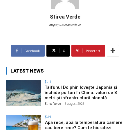
Stirea Verde
https://StireaVerde.ro
Facebook
X
Pinterest
LATEST NEWS
Știri
Taifunul Dolphin lovește Japonia și
închide porturi în China: valuri de 8
metri și infrastructură blocată
Stirea Verde
-
8 august 2026
Știri
Apă rece, apă la temperatura camerei
sau bere rece? Cum te hidratezi