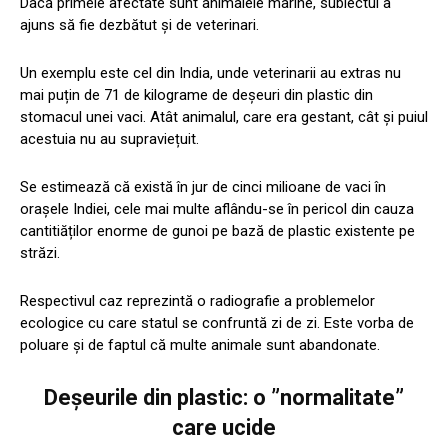
Dacă primele afectate sunt animalele marine, subiectul a
ajuns să fie dezbătut și de veterinari.
Un exemplu este cel din India, unde veterinarii au extras nu
mai puțin de 71 de kilograme de deșeuri din plastic din
stomacul unei vaci. Atât animalul, care era gestant, cât și puiul
acestuia nu au supraviețuit.
Se estimează că există în jur de cinci milioane de vaci în
orașele Indiei, cele mai multe aflându-se în pericol din cauza
cantitiăților enorme de gunoi pe bază de plastic existente pe
străzi.
Respectivul caz reprezintă o radiografie a problemelor
ecologice cu care statul se confruntă zi de zi. Este vorba de
poluare și de faptul că multe animale sunt abandonate.
Deșeurile din plastic: o ”normalitate”
care ucide