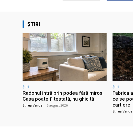
ȘTIRI
Știri
Știri
Radonul intră prin podea fără miros.
Fabrica a
Casa poate fi testată, nu ghicită
ce se po
cartiere
Stirea Verde
-
6 august 2026
Stirea Verde