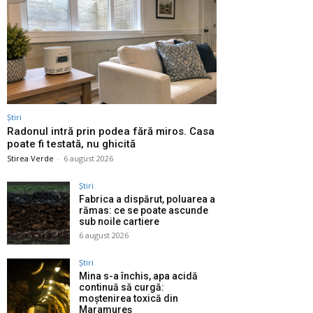
Știri
Radonul intră prin podea fără miros. Casa
poate fi testată, nu ghicită
Stirea Verde
-
6 august 2026
Știri
Fabrica a dispărut, poluarea a
rămas: ce se poate ascunde
sub noile cartiere
6 august 2026
Știri
Mina s-a închis, apa acidă
continuă să curgă:
moștenirea toxică din
Maramureș