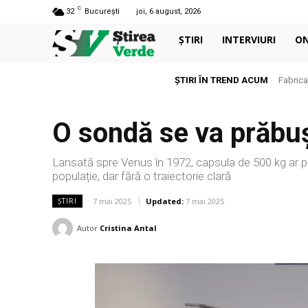
C
32
București
joi, 6 august, 2026
ȘTIRI
INTERVIURI
O
ȘTIRI ÎN TREND ACUM
Fabrica
O sondă se va prăbuș
Lansată spre Venus în 1972, capsula de 500 kg ar pu
populație, dar fără o traiectorie clară
7 mai 2025
Updated:
7 mai 2025
ȘTIRI
Autor
Cristina Antal