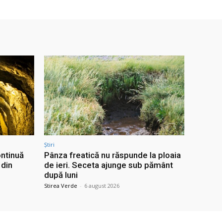
Știri
ontinuă
Pânza freatică nu răspunde la ploaia
 din
de ieri. Seceta ajunge sub pământ
după luni
Stirea Verde
-
6 august 2026