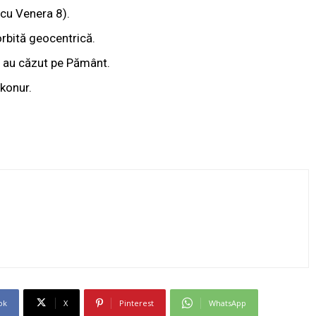
 cu Venera 8).
orbită geocentrică.
au au căzut pe Pământ.
konur.
ok
X
Pinterest
WhatsApp