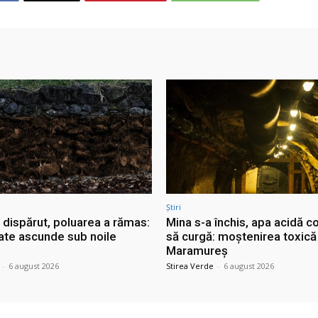
Știri
 dispărut, poluarea a rămas:
Mina s-a închis, apa acidă c
ate ascunde sub noile
să curgă: moștenirea toxică
Maramureș
-
6 august 2026
Stirea Verde
-
6 august 2026