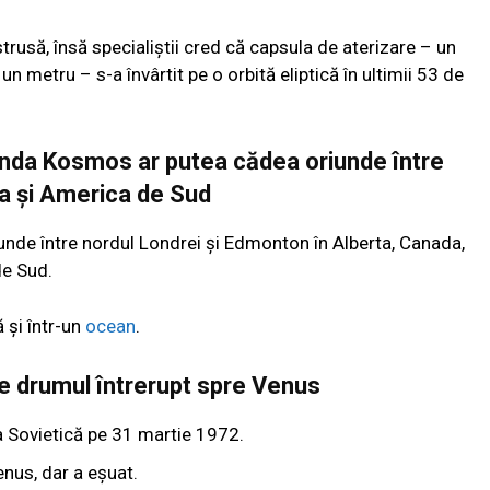
trusă, însă specialiștii cred că capsula de aterizare – un
n metru – s-a învârtit pe o orbită eliptică în ultimii 53 de
Sonda Kosmos ar putea cădea oriunde între
 și America de Sud
unde între nordul Londrei și Edmonton în Alberta, Canada,
de Sud.
 și într-un
ocean
.
e drumul întrerupt spre Venus
 Sovietică pe 31 martie 1972.
enus, dar a eșuat.