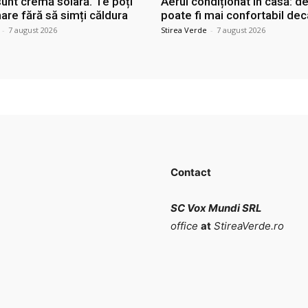
sunt cremă solară. Te poți
Aerul condiționat în casă: d
are fără să simți căldura
poate fi mai confortabil dec
-
7 august 2026
Stirea Verde
-
7 august 2026
Contact
SC Vox Mundi SRL
office
at
StireaVerde.ro