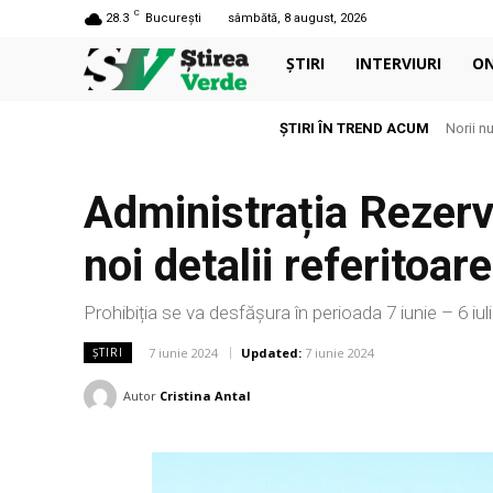
C
28.3
București
sâmbătă, 8 august, 2026
ȘTIRI
INTERVIURI
O
ȘTIRI ÎN TREND ACUM
Norii nu s
Aerul 
Administrația Rezerva
noi detalii referitoar
Prohibiția se va desfășura în perioada 7 iunie – 6 iul
7 iunie 2024
Updated:
7 iunie 2024
ȘTIRI
Autor
Cristina Antal