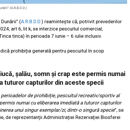
nării” (A.R.B.D.D.)
Dunării” (
A.R.B.D.D.
) reamintește că, potrivit prevederilor
4, art 6, lit k, se interzice pescuitul comercial,
(Tinca tinca) în perioada 7 iunie – 6 iulie inclusiv.
idică prohibiția generală pentru pescuitul în scop
știucă, șalău, somn și crap este permis numai
a tuturor capturilor din aceste specii
perioadelor de prohibiție, pescuitul recreativ/sportiv al
 permis numai cu eliberarea imediată a tuturor capturilor
ținerea unui singur exemplar/zi, dintr-o singură specie
”, se
ie, de reprezentanții Administrației Rezervației Biosferei