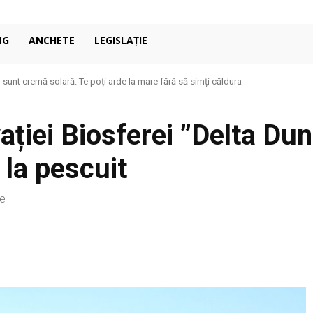
NG
ANCHETE
LEGISLAȚIE
unt cremă solară. Te poți arde la mare fără să simți căldura
condiționat în casă: de ce 27°C poate fi mai confortabil decât pare
ției Biosferei ”Delta Dună
e la pescuit
ie