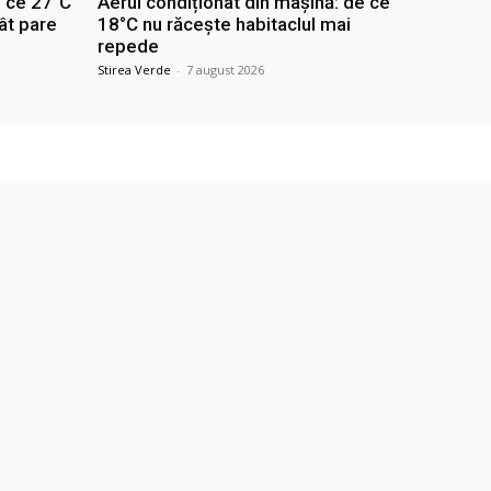
e ce 27°C
Aerul condiționat din mașină: de ce
ât pare
18°C nu răcește habitaclul mai
repede
Stirea Verde
-
7 august 2026