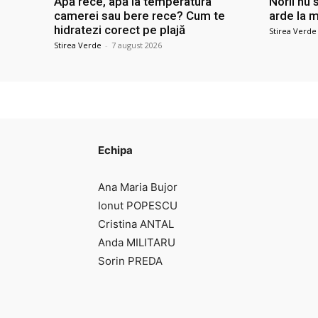
Apă rece, apă la temperatura
Norii nu 
camerei sau bere rece? Cum te
arde la m
hidratezi corect pe plajă
Stirea Verde
Stirea Verde
-
7 august 2026
Echipa
Ana Maria Bujor
Ionut POPESCU
Cristina ANTAL
Anda MILITARU
Sorin PREDA