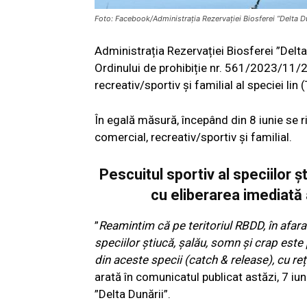
Foto: Facebook/Administrația Rezervației Biosferei ”Delta Du
Administrația Rezervației Biosferei ”Delta 
Ordinului de prohibiție nr. 561/2023/11/202
recreativ/sportiv și familial al speciei lin 
În egală măsură, începând din 8 iunie se r
comercial, recreativ/sportiv și familial.
Pescuitul sportiv al speciilor 
cu eliberarea imediată 
”
Reamintim că pe teritoriul RBDD, în afara 
speciilor știucă, șalău, somn și crap este
din aceste specii (catch & release), cu re
arată în comunicatul publicat astăzi, 7 iun
”Delta Dunării”.