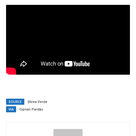
SOURCE
Știrea Verde
VIA
Ciprian Pardău