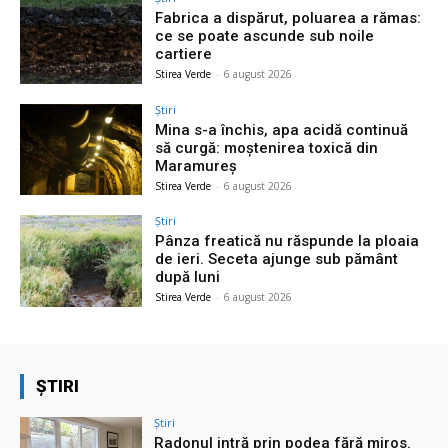
Fabrica a dispărut, poluarea a rămas:
ce se poate ascunde sub noile
cartiere
Stirea Verde
-
6 august 2026
Știri
Mina s-a închis, apa acidă continuă
să curgă: moștenirea toxică din
Maramureș
Stirea Verde
-
6 august 2026
Știri
Pânza freatică nu răspunde la ploaia
de ieri. Seceta ajunge sub pământ
după luni
Stirea Verde
-
6 august 2026
ȘTIRI
Știri
Radonul intră prin podea fără miros.