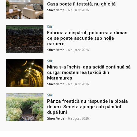
Casa poate fi testată, nu ghicită
Stirea Verde
-
6 august 2026
Știri
Fabrica a dispărut, poluarea a rămas:
ce se poate ascunde sub noile
cartiere
Stirea Verde
-
6 august 2026
Știri
Mina s-a închis, apa acidă continuă să
curgă: moștenirea toxică din
Maramureș
Stirea Verde
-
6 august 2026
Știri
Pânza freatică nu răspunde la ploaia
de ieri. Seceta ajunge sub pământ
după luni
Stirea Verde
-
6 august 2026