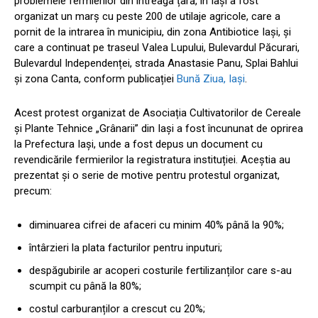
problemele fermierilor din întreaga țară, în Iași a fost
organizat un marș cu peste 200 de utilaje agricole, care a
pornit de la intrarea în municipiu, din zona Antibiotice Iași, și
care a continuat pe traseul Valea Lupului, Bulevardul Păcurari,
Bulevardul Independenței, strada Anastasie Panu, Splai Bahlui
și zona Canta, conform publicației
Bună Ziua, Iași
.
Acest protest organizat de Asociația Cultivatorilor de Cereale
și Plante Tehnice „Grânarii” din Iași a fost încununat de oprirea
la Prefectura Iași, unde a fost depus un document cu
revendicările fermierilor la registratura instituției. Aceștia au
prezentat și o serie de motive pentru protestul organizat,
precum:
diminuarea cifrei de afaceri cu minim 40% până la 90%;
întârzieri la plata facturilor pentru inputuri;
despăgubirile ar acoperi costurile fertilizanților care s-au
scumpit cu până la 80%;
costul carburanților a crescut cu 20%;