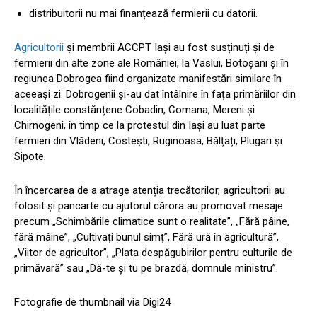
distribuitorii nu mai finanțează fermierii cu datorii.
Agricultorii
și membrii ACCPT Iași au fost susținuți și de
fermierii din alte zone ale României, la Vaslui, Botoșani și în
regiunea Dobrogea fiind organizate manifestări similare în
aceeași zi. Dobrogenii și-au dat întâlnire în fața primăriilor din
localitățile constănțene Cobadin, Comana, Mereni și
Chirnogeni, în timp ce la protestul din Iași au luat parte
fermieri din Vlădeni, Costești, Ruginoasa, Bălțați, Plugari și
Sipote.
În încercarea de a atrage atenția trecătorilor, agricultorii au
folosit și pancarte cu ajutorul cărora au promovat mesaje
precum „Schimbările climatice sunt o realitate”, „Fără pâine,
fără mâine”, „Cultivați bunul simț”, Fără ură în agricultură”,
„Viitor de agricultor”, „Plata despăgubirilor pentru culturile de
primăvară” sau „Dă-te și tu pe brazdă, domnule ministru”.
Fotografie de thumbnail via Digi24