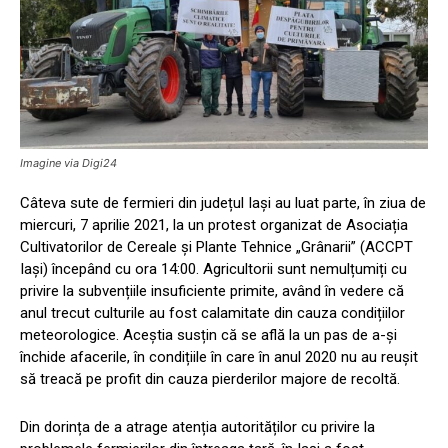
Imagine via Digi24
Câteva sute de fermieri din județul Iași au luat parte, în ziua de
miercuri, 7 aprilie 2021, la un protest organizat de Asociația
Cultivatorilor de Cereale și Plante Tehnice „Grânarii” (ACCPT
Iași) începând cu ora 14:00. Agricultorii sunt nemulțumiți cu
privire la subvențiile insuficiente primite, având în vedere că
anul trecut culturile au fost calamitate din cauza condițiilor
meteorologice. Aceștia susțin că se află la un pas de a-și
închide afacerile, în condițiile în care în anul 2020 nu au reușit
să treacă pe profit din cauza pierderilor majore de recoltă.
Din dorința de a atrage atenția autorităților cu privire la