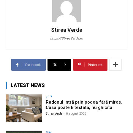
Stirea Verde
https://StireaVerde.ro
Facebook
X
Pinterest
LATEST NEWS
Știri
Radonul intră prin podea fără miros.
Casa poate fi testată, nu ghicită
Stirea Verde
-
6 august 2026
Știri