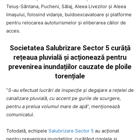
Teiuș-Sântana, Pucheni, Sălaj, Aleea Livezilor și Aleea
Imașului, folosind vidanje, buldoexcavatoare și platforme
pentru relocarea autoturismelor și eliberarea căilor de
acces.
Societatea Salubrizare Sector 5 curăță
rețeaua pluvială și acționează pentru
prevenirea inundațiilor cauzate de ploile
torențiale
”
S-au efectuat lucrări de inspecție și degajare a rețelei de
canalizare pluvială, cu accent pe gurile de scurgere,
pentru a prelua volumul mare de apă
”, menționează
comunicatul.
Totodată, echipele
Salubrizare Sector 5
au acționat
pentru prevenirea inundațiilor, curățând rigolele și