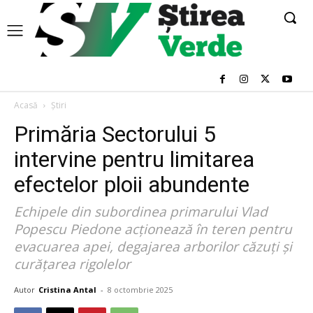
Acasă
Știri
Primăria Sectorului 5
intervine pentru limitarea
efectelor ploii abundente
Echipele din subordinea primarului Vlad
Popescu Piedone acționează în teren pentru
evacuarea apei, degajarea arborilor căzuți și
curățarea rigolelor
Autor
Cristina Antal
-
8 octombrie 2025