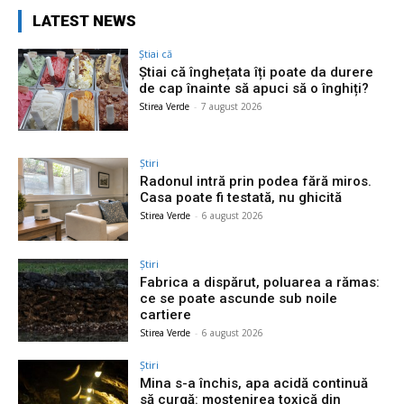
LATEST NEWS
Știai că
Știai că înghețata îți poate da durere
de cap înainte să apuci să o înghiți?
Stirea Verde
-
7 august 2026
Știri
Radonul intră prin podea fără miros.
Casa poate fi testată, nu ghicită
Stirea Verde
-
6 august 2026
Știri
Fabrica a dispărut, poluarea a rămas:
ce se poate ascunde sub noile
cartiere
Stirea Verde
-
6 august 2026
Știri
Mina s-a închis, apa acidă continuă
să curgă: moștenirea toxică din