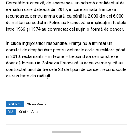
Cercetătorii citează, de asemenea, un schimb confidențial de
e-mailuri care datează din 2017, în care armata franceză
recunoaște, pentru prima dată, că până la 2.000 din cei 6.000
de militari cu sediul în Polinezia Franceză și implicați în testele
între 1966 și 1974 au contractat cel puțin o formă de cancer.
În ciuda îngrijorărilor răspândite, Franța nu a înființat un
comitet de despăgubire pentru victimele civile și militare până
în 2010, reclamanții – în teorie – trebuind să demonstreze
doar că locuiau în Polinezia Franceză la acea vreme și că au
contractat unul dintre cele 23 de tipuri de cancer, recunoscute
ca rezultate din radiații.
SOURCE
Știrea Verde
VIA
Cristina Antal