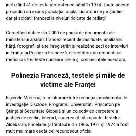
incluzând 41 de teste atmosferice până în 1974. Toate aceste
proceduri au expus populația locală, lucrătorii de pe șantier,
dar și soldații francezi la niveluri ridicate de radiații.
Cercetând datele din 2.000 de pagini de documente ale
ministerului apărării francez recent declasificate, analizând
hărți, fotografii și alte înregistrări și realizând zeci de interviuri
în Franța și Polinezia Franceză, cercetătorii au reconstituit
meticulos trei teste nucleare cheie și consecințele acestora.
Polinezia Franceză, testele și miile de
victime ale Franței
Fișierele Mururoa, o colaborare între redacția jurnalismului de
investigație Disclose, Programul Universității Princeton pe
Știință și Securitate Globală și un colectiv de cercetare a
justiției de mediu, Interprt, sugerează că impactul testelor
Aldébaran, Encelade și Centaure din 1966, 1971 și 1974 a fost
mult mai mare decât cel recunoscut oficial.