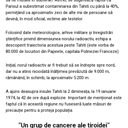
Parisul a subestimat contaminarea din Tahiti cu până la 40%,
permițând ca aproximativ zeci de alte mii de persoane să
devină, în mod oficial, victime ale testelor.
Folosind date meteorologice, arhive militare și înregistrări
științifice privind dimensiunea norului radioactiv, echipa a
descoperit traiectoria acestuia peste Tahiti (este vorba de
80.000 de locuitori din Papeete, capitala Polineziei Franceze).
Inițial, norul radioactiv ar fi trebuit să se îndrepte spre nord,
dar nu a atins niciodată înălțimea prevăzută de 9.000 m,
rămânând, în schimb, la aproximativ 5.200 m.
A ajuns deasupra insulei Tahiti la 2 dimineața, la 19 ianuarie
1974, la 42 de ore după explozie. Important de menționat este
faptul că în această regiune nu fuseseră luate măsuri de
precauție pentru a proteja populația.
”Un grup de cancere ale tiroidei”