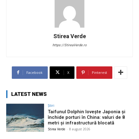
Stirea Verde
https://StireaVerde.ro
Facebook
X
Pinterest
LATEST NEWS
Știri
Taifunul Dolphin lovește Japonia și
închide porturi în China: valuri de 8
metri și infrastructură blocată
Stirea Verde
-
8 august 2026