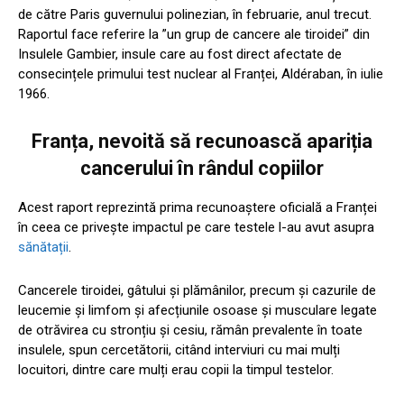
de către Paris guvernului polinezian, în februarie, anul trecut.
Raportul face referire la ”un grup de cancere ale tiroidei” din
Insulele Gambier, insule care au fost direct afectate de
consecințele primului test nuclear al Franței, Aldéraban, în iulie
1966.
Franța, nevoită să recunoască apariția
cancerului în rândul copiilor
Acest raport reprezintă prima recunoaștere oficială a Franței
în ceea ce privește impactul pe care testele l-au avut asupra
sănătații
.
Cancerele tiroidei, gâtului și plămânilor, precum și cazurile de
leucemie și limfom și afecțiunile osoase și musculare legate
de otrăvirea cu stronțiu și cesiu, rămân prevalente în toate
insulele, spun cercetătorii, citând interviuri cu mai mulți
locuitori, dintre care mulți erau copii la timpul testelor.