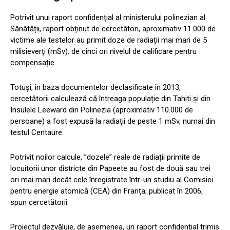
Potrivit unui raport confidențial al ministerului polinezian al
Sănătății, raport obținut de cercetători, aproximativ 11.000 de
victime ale testelor au primit doze de radiații mai mari de 5
milisieverți (mSv): de cinci ori nivelul de calificare pentru
compensație.
Totuși, în baza documentelor declasificate în 2013,
cercetătorii calculează că întreaga populație din Tahiti și din
Insulele Leeward din Polinezia (aproximativ 110.000 de
persoane) a fost expusă la radiații de peste 1 mSv, numai din
testul Centaure.
Potrivit noilor calcule, ”dozele” reale de radiații primite de
locuitorii unor districte din Papeete au fost de două sau trei
ori mai mari decât cele înregistrate într-un studiu al Comisiei
pentru energie atomică (CEA) din Franța, publicat în 2006,
spun cercetătorii.
Proiectul dezvăluie, de asemenea, un raport confidențial trimis