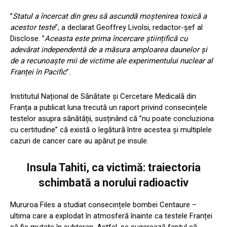
”
Statul a încercat din greu să ascundă moștenirea toxică a
acestor teste
”, a declarat Geoffrey Livolsi, redactor-șef al
Disclose. ”
Aceasta este prima încercare științifică cu
adevărat independentă de a măsura amploarea daunelor și
de a recunoaște mii de victime ale experimentului nuclear al
Franței în Pacific
”.
Institutul Național de Sănătate și Cercetare Medicală din
Franța a publicat luna trecută un raport privind consecințele
testelor asupra sănătății, susținând că ”nu poate concluziona
cu certitudine” că există o legătură între acestea și multiplele
cazuri de cancer care au apărut pe insule.
Insula Tahiti, ca victimă: traiectoria
schimbată a norului radioactiv
Mururoa Files a studiat consecințele bombei Centaure –
ultima care a explodat în atmosferă înainte ca testele Franței
să fie mutate în subteran. Astfel, se sugerează faptul că