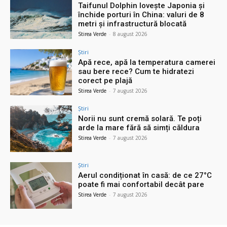
Taifunul Dolphin lovește Japonia și
închide porturi în China: valuri de 8
metri și infrastructură blocată
Stirea Verde
-
8 august 2026
Știri
Apă rece, apă la temperatura camerei
sau bere rece? Cum te hidratezi
corect pe plajă
Stirea Verde
-
7 august 2026
Știri
Norii nu sunt cremă solară. Te poți
arde la mare fără să simți căldura
Stirea Verde
-
7 august 2026
Știri
Aerul condiționat în casă: de ce 27°C
poate fi mai confortabil decât pare
Stirea Verde
-
7 august 2026