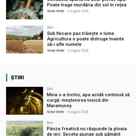
Poate trage murdăria din sol în rețea
Stirea Verde
-
6 august 2026
Știri
Sub fiecare pas trăiește o lume.
Agricultura o poate distruge înainte
să-i afle numele
Stirea Verde
-
6 august 2026
ȘTIRI
Știri
Mina s-a închis, apa acidă continuă să
curgă: moștenirea toxică din
Maramureș
Stirea Verde
-
6 august 2026
Știri
Pânza freatică nu răspunde la ploaia
de ieri. Seceta ajunge sub pământ