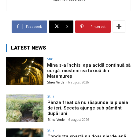
Facebook
X
Pinterest
LATEST NEWS
Știri
Mina s-a închis, apa acidă continuă să
curgă: moștenirea toxică din
Maramureș
Stirea Verde
-
6 august 2026
Știri
Pânza freatică nu răspunde la ploaia
de ieri. Seceta ajunge sub pământ
după luni
Stirea Verde
-
6 august 2026
Știri
Conducta spartă nu doar pierde apă.