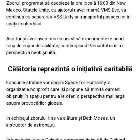
Zborul, programat să decoleze la ora locală 16:00 din New
Mexico, Statele Unite, cu ajutorul navei-mamă VMS Eve, va
continua cu separarea VSS Unity și transportul pasagerilor în
spațiul suborbital.
Aici, turiștii vor avea ocazia unică să experimenteze scurt
timp de imponderabilitate, contemplând Pământul dintr-o
perspectivă neobișnuită.
Călătoria reprezintă o inițiativă caritabilă
Fondurile strânse vor sprijini Space for Humanity, o
organizație nonprofit care își propune să trimită oameni
obișnuiți în spațiu pentru a le oferi o perspectivă mai largă
asupra provocărilor globale.
În echipajul zborului li se va alătura și Beth Moses, un
instructor de astronauți.
În luna iunie, Virgin Galactic, companie deținută de Richard