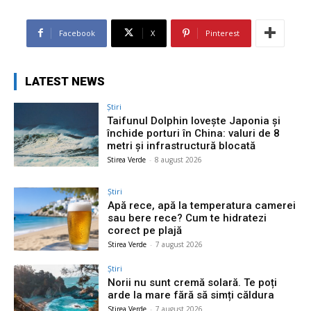
Facebook
X
Pinterest
LATEST NEWS
Știri
Taifunul Dolphin lovește Japonia și
închide porturi în China: valuri de 8
metri și infrastructură blocată
Stirea Verde
-
8 august 2026
Știri
Apă rece, apă la temperatura camerei
sau bere rece? Cum te hidratezi
corect pe plajă
Stirea Verde
-
7 august 2026
Știri
Norii nu sunt cremă solară. Te poți
arde la mare fără să simți căldura
Stirea Verde
-
7 august 2026