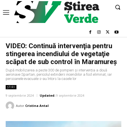
VIDEO: Continuă intervenţia pentru
stingerea incendiului de vegetaţie
scăpat de sub control în Maramureş
După mobilizarea a peste 300 de pompieri și intervenția a două
aeronave Spartan, pericolul extinderii incendiilor a fost eliminat, iar
persoanele evacuate s-au întors la casele lor
ȘTIRI
9 septembrie 2024
Updated:
9 septembrie 2024
Autor
Cristina Antal