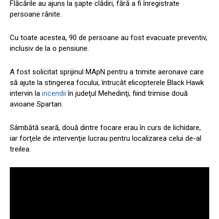
Flăcările au ajuns la şapte clădiri, fără a fi înregistrate
persoane rănite.
Cu toate acestea, 90 de persoane au fost evacuate preventiv,
inclusiv de la o pensiune.
A fost solicitat sprijinul MApN pentru a trimite aeronave care
să ajute la stingerea focului, întrucât elicopterele Black Hawk
intervin la
incendii
în judeţul Mehedinţi, fiind trimise două
avioane Spartan.
Sâmbătă seară, două dintre focare erau în curs de lichidare,
iar forţele de intervenţie lucrau pentru localizarea celui de-al
treilea.