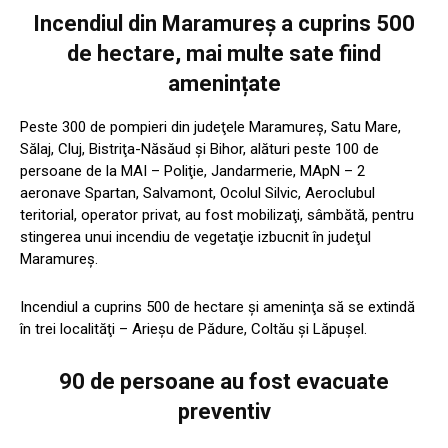
Incendiul din Maramureș a cuprins 500
de hectare, mai multe sate fiind
amenințate
Peste 300 de pompieri din judeţele Maramureş, Satu Mare,
Sălaj, Cluj, Bistriţa-Năsăud şi Bihor, alături peste 100 de
persoane de la MAI – Poliţie, Jandarmerie, MApN – 2
aeronave Spartan, Salvamont, Ocolul Silvic, Aeroclubul
teritorial, operator privat, au fost mobilizaţi, sâmbătă, pentru
stingerea unui incendiu de vegetaţie izbucnit în judeţul
Maramureş.
Incendiul a cuprins 500 de hectare şi ameninţa să se extindă
în trei localităţi – Arieşu de Pădure, Coltău şi Lăpuşel.
90 de persoane au fost evacuate
preventiv