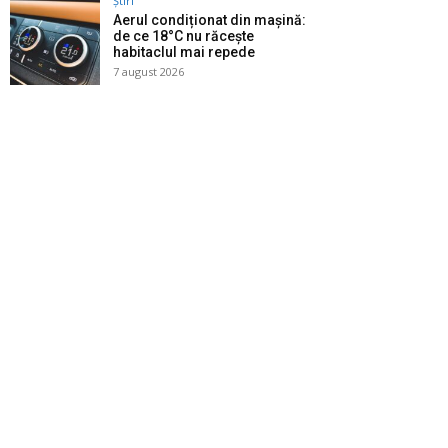
Știri
Aerul condiționat din mașină:
de ce 18°C nu răcește
habitaclul mai repede
7 august 2026