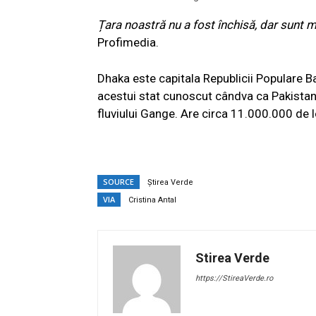
Țara noastră nu a fost închisă, dar sunt mu
Profimedia.
Dhaka este capitala Republicii Populare Ba
acestui stat cunoscut cândva ca Pakistanu
fluviului Gange. Are circa 11.000.000 de lo
SOURCE
Știrea Verde
VIA
Cristina Antal
Stirea Verde
https://StireaVerde.ro