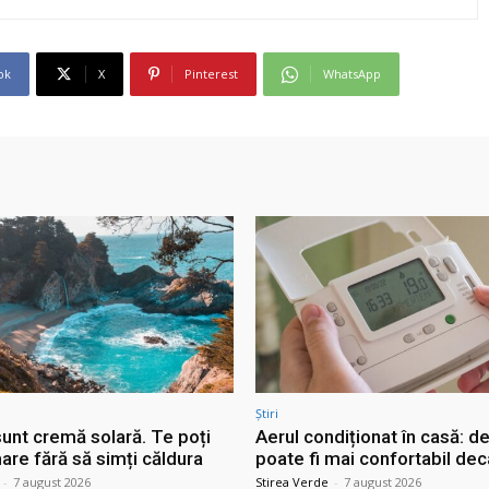
ok
X
Pinterest
WhatsApp
Știri
sunt cremă solară. Te poți
Aerul condiționat în casă: d
are fără să simți căldura
poate fi mai confortabil dec
-
7 august 2026
Stirea Verde
-
7 august 2026