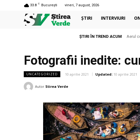
C
33.8
București
vineri, 7 august, 2026
ȘTIRI
INTERVIURI
O
ȘTIRI ÎN TREND ACUM
Aerul c
Fotografii inedite: c
10 aprilie 2021
Updated:
10 aprilie 2021
UNCATEGORIZED
Autor
Stirea Verde