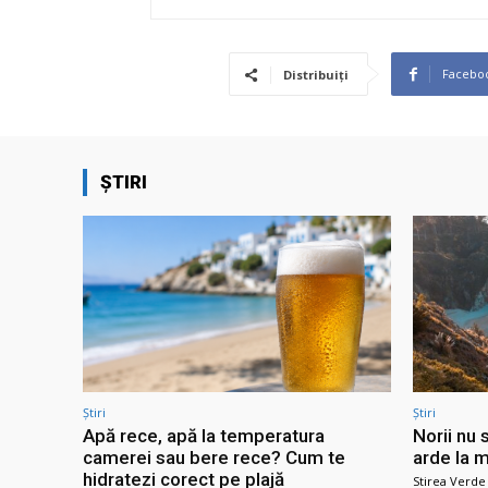
Facebo
Distribuiți
ȘTIRI
Știri
Știri
Apă rece, apă la temperatura
Norii nu 
camerei sau bere rece? Cum te
arde la m
hidratezi corect pe plajă
Stirea Verde