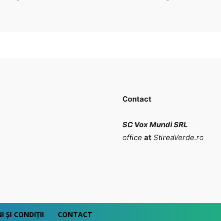
Contact
SC Vox Mundi SRL
office
at
StireaVerde.ro
 ȘI CONDIȚII
CONTACT