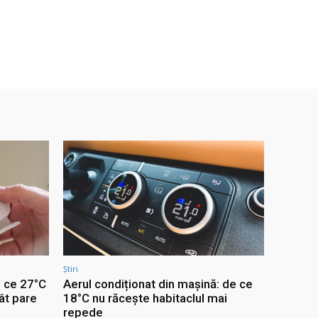
Știri
e ce 27°C
Aerul condiționat din mașină: de ce
ât pare
18°C nu răcește habitaclul mai
repede