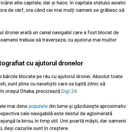
cărei alte capitale, dar și haos: în capitala statului asiatic
 ora de vârf, ora când cei mai mulți oameni se grăbesc să
ul dronei arată un canal navigabil care a fost blocat de
, oamenii trebuie să traverseze, cu ajutorul mai multor
ografiat cu ajutorul dronelor
 bărcile blocate pe râu cu ajutorul dronei. Absolut toate
h, sunt pline cu navetiștii care se luptă zilnic să
 în orașul Dhaka, precizează
Digi 24
.
cele mai dens
populate
din lume și găzduiește aproximativ
spectiva cale navigabilă este destul de aglomerată
ungă la birou, în timp util. Unii poartă măști, dar oamenii
 deși cazurile sunt în creștere.