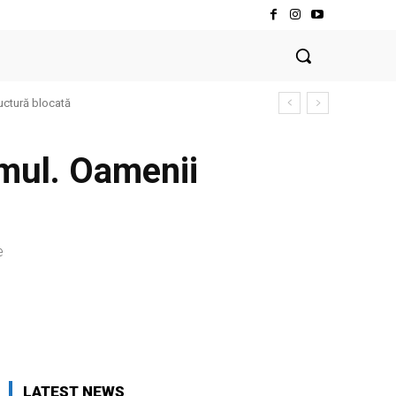
ructură blocată
smul. Oamenii
e
LATEST NEWS