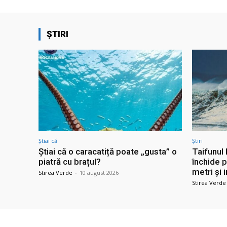
ȘTIRI
Știai că
Știri
Știai că o caracatiță poate „gusta” o
Taifunul 
piatră cu brațul?
închide p
metri și 
Stirea Verde
-
10 august 2026
Stirea Verde