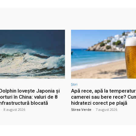
Știri
Dolphin lovește Japonia și
Apă rece, apă la temperatu
orturi în China: valuri de 8
camerei sau bere rece? Cu
infrastructură blocată
hidratezi corect pe plajă
-
8 august 2026
Stirea Verde
-
7 august 2026