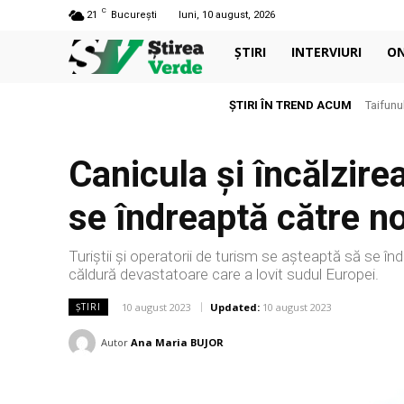
C
21
București
luni, 10 august, 2026
ȘTIRI
INTERVIURI
O
ȘTIRI ÎN TREND ACUM
Taifunu
Canicula și încălzire
se îndreaptă către n
Turiștii și operatorii de turism se așteaptă să se înd
căldură devastatoare care a lovit sudul Europei.
10 august 2023
Updated:
10 august 2023
ȘTIRI
Autor
Ana Maria BUJOR