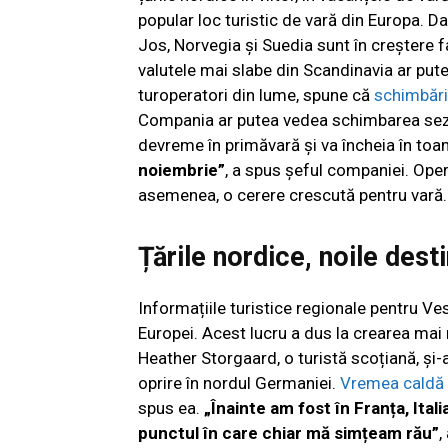
popular loc turistic de vară din Europa. D
Jos, Norvegia și Suedia sunt în creștere f
valutele mai slabe din Scandinavia ar pute
turoperatori din lume, spune că
schimbări
Compania ar putea vedea schimbarea sezon
devreme în primăvară și va încheia în to
noiembrie”
, a spus șeful companiei. Oper
asemenea, o cerere crescută pentru vară.
Țările nordice, noile dest
Informațiile turistice regionale pentru Ve
Europei. Acest lucru a dus la crearea mai 
Heather Storgaard, o turistă scoțiană, și-
oprire în nordul Germaniei.
Vremea caldă
spus ea.
„Înainte am fost în Franța, Itali
punctul în care chiar mă simțeam rău”
,