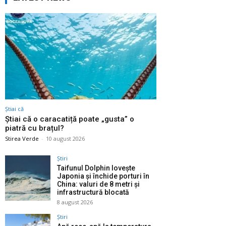
Știai că
Știai că o caracatiță poate „gusta” o
piatră cu brațul?
Stirea Verde
-
10 august 2026
Știri
Taifunul Dolphin lovește
Japonia și închide porturi în
China: valuri de 8 metri și
infrastructură blocată
8 august 2026
Știri