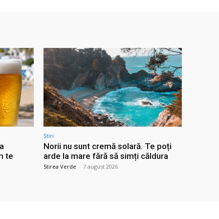
Știri
ra
Norii nu sunt cremă solară. Te poți
m te
arde la mare fără să simți căldura
Stirea Verde
-
7 august 2026