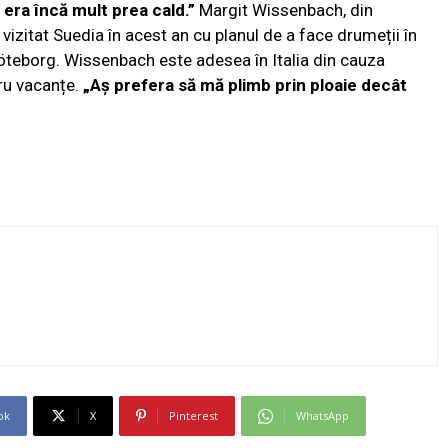
 era încă mult prea cald.”
Margit Wissenbach, din
izitat Suedia în acest an cu planul de a face drumeții în
öteborg. Wissenbach este adesea în Italia din cauza
ru vacanțe.
„Aș prefera să mă plimb prin ploaie decât
ok
X
Pinterest
WhatsApp