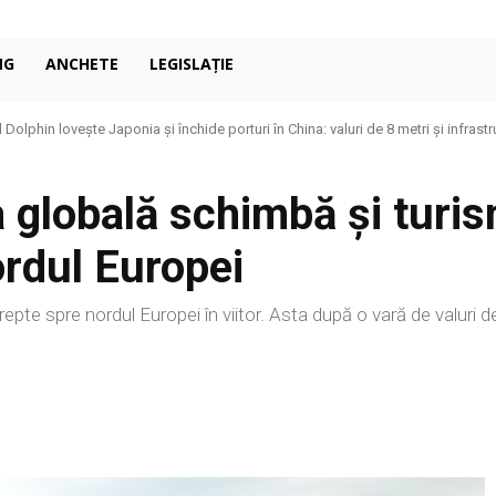
NG
ANCHETE
LEGISLAȚIE
l Dolphin lovește Japonia și închide porturi în China: valuri de 8 metri și infrast
a globală schimbă și turi
ordul Europei
repte spre nordul Europei în viitor. Asta după o vară de valuri d