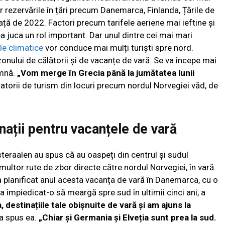
ar rezervările în țări precum Danemarca, Finlanda, Țările de
ață de 2022. Factori precum tarifele aeriene mai ieftine și
a juca un rol important. Dar unul dintre cei mai mari
le climatice
vor conduce mai mulți turiști spre nord.
ului de călătorii și de vacanțe de vară. Se va începe mai
amnă.
„Vom merge în Grecia până la jumătatea lunii
atorii de turism din locuri precum nordul Norvegiei văd, de
inații pentru vacanțele de vară
steraalen au spus că au oaspeți din centrul și sudul
multor rute de zbor directe către nordul Norvegiei, în vară.
a planificat anul acesta vacanța de vară în Danemarca, cu o
a împiedicat-o să meargă spre sud în ultimii cinci ani, a
a, destinațiile tale obișnuite de vară și am ajuns la
 a spus ea.
„Chiar și Germania și Elveția sunt prea la sud.