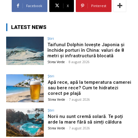
Facebook
X
Pinterest
LATEST NEWS
Știri
Taifunul Dolphin lovește Japonia și
închide porturi în China: valuri de 8
metri și infrastructură blocată
Stirea Verde
-
8 august 2026
Știri
Apă rece, apă la temperatura camerei
sau bere rece? Cum te hidratezi
corect pe plajă
Stirea Verde
-
7 august 2026
Știri
Norii nu sunt cremă solară. Te poți
arde la mare fără să simți căldura
Stirea Verde
-
7 august 2026