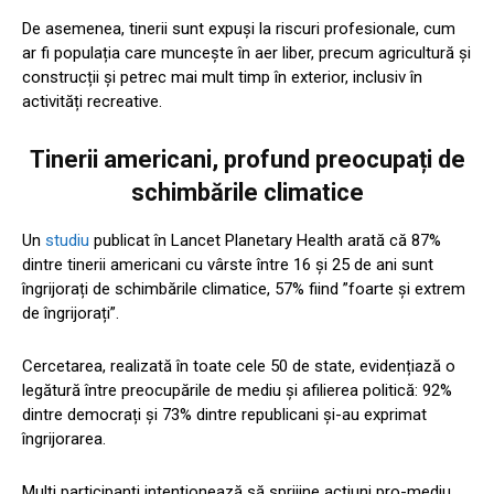
De asemenea, tinerii sunt expuși la riscuri profesionale, cum
ar fi populația care muncește în aer liber, precum agricultură și
construcții și petrec mai mult timp în exterior, inclusiv în
activități recreative.
Tinerii americani, profund preocupați de
schimbările climatice
Un
studiu
publicat în Lancet Planetary Health arată că 87%
dintre tinerii americani cu vârste între 16 și 25 de ani sunt
îngrijorați de schimbările climatice, 57% fiind ”foarte și extrem
de îngrijorați”.
Cercetarea, realizată în toate cele 50 de state, evidențiază o
legătură între preocupările de mediu și afilierea politică: 92%
dintre democrați și 73% dintre republicani și-au exprimat
îngrijorarea.
Mulți participanți intenționează să sprijine acțiuni pro-mediu