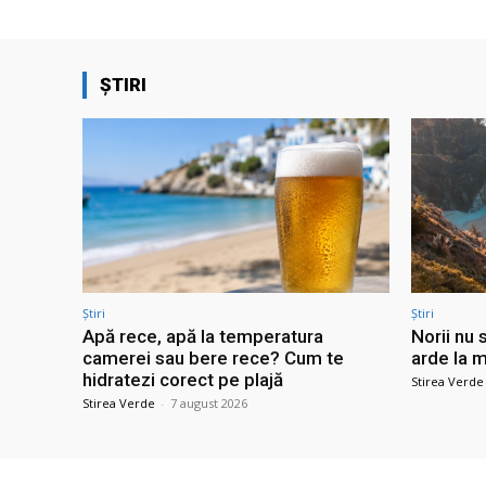
ȘTIRI
Știri
Știri
Apă rece, apă la temperatura
Norii nu 
camerei sau bere rece? Cum te
arde la m
hidratezi corect pe plajă
Stirea Verde
Stirea Verde
-
7 august 2026