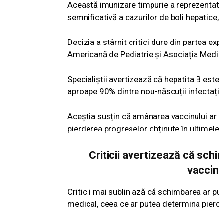
Această imunizare timpurie a reprezentat u
semnificativă a cazurilor de boli hepatice,
Decizia a stârnit critici dure din partea e
Americană de Pediatrie și Asociația Med
Specialiștii avertizează că hepatita B es
aproape 90% dintre nou-născuții infectați
Aceștia susțin că amânarea vaccinului ar p
pierderea progreselor obținute în ultimele
Criticii avertizează că sc
vaccin
Criticii mai subliniază că schimbarea ar pu
medical, ceea ce ar putea determina pier