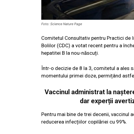
Foto: Science Nature Page
Comitetul Consultativ pentru Practici de I
Bolilor (CDC) a votat recent pentru a înc
hepatitei B la nou-născuți.
Într-o decizie de 8 la 3, comitetul a ales 
momentului primei doze, permițând astfel
Vaccinul administrat la naștere 
dar experții avert
Pentru mai bine de trei decenii, vaccinul
reducerea infecțiilor copilăriei cu 99%.