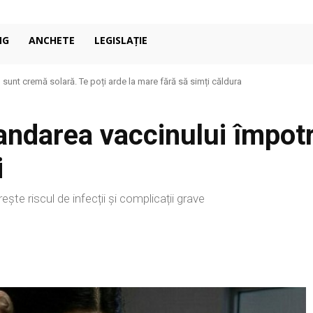
NG
ANCHETE
LEGISLAȚIE
u sunt cremă solară. Te poți arde la mare fără să simți căldura
darea vaccinului împotri
i
ște riscul de infecții și complicații grave