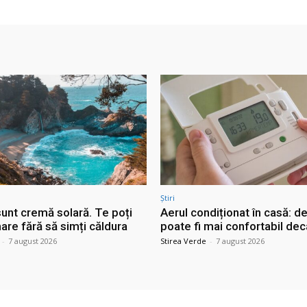
Știri
sunt cremă solară. Te poți
Aerul condiționat în casă: d
are fără să simți căldura
poate fi mai confortabil dec
-
7 august 2026
Stirea Verde
-
7 august 2026