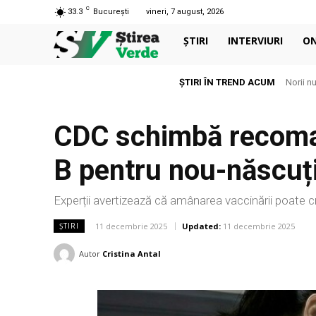
C
33.3
București
vineri, 7 august, 2026
ȘTIRI
INTERVIURI
O
ȘTIRI ÎN TREND ACUM
Norii n
CDC schimbă recoman
B pentru nou-născuț
Experții avertizează că amânarea vaccinării poate cre
11 decembrie 2025
Updated:
11 decembrie 2025
ȘTIRI
Autor
Cristina Antal