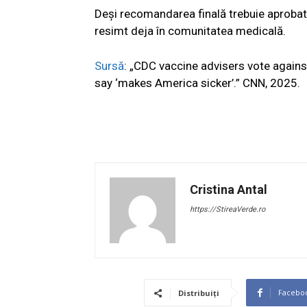
Deși recomandarea finală trebuie aprobată
resimt deja în comunitatea medicală.
Sursă
: „CDC vaccine advisers vote against
say ‘makes America sicker’.” CNN, 2025.
Cristina Antal
https://StireaVerde.ro
Facebo
Distribuiți