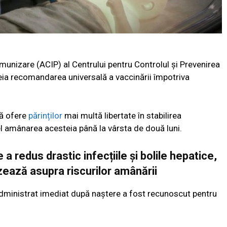
munizare (ACIP) al Centrului pentru Controlul și Prevenirea
heia recomandarea universală a vaccinării împotriva
să ofere
părinților
mai multă libertate în stabilirea
 amânarea acesteia până la vârsta de două luni.
a redus drastic infecțiile și bolile hepatice,
izează asupra riscurilor amânării
 administrat imediat după naștere a fost recunoscut pentru