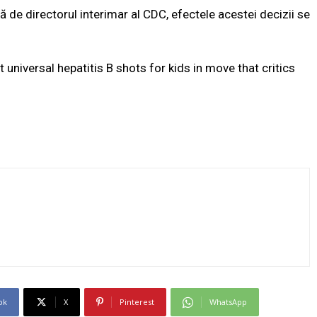
 de directorul interimar al CDC, efectele acestei decizii se
 universal hepatitis B shots for kids in move that critics
ok
X
Pinterest
WhatsApp