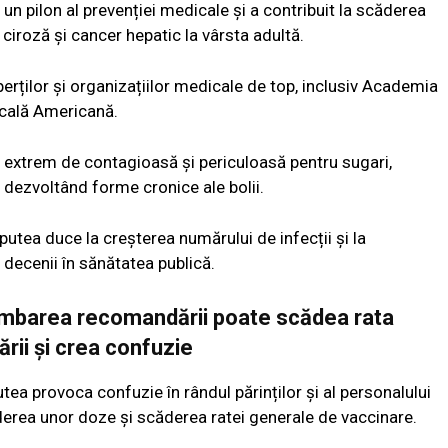
n pilon al prevenției medicale și a contribuit la scăderea
 ciroză și cancer hepatic la vârsta adultă.
xperților și organizațiilor medicale de top, inclusiv Academia
icală Americană.
te extrem de contagioasă și periculoasă pentru sugari,
 dezvoltând forme cronice ale bolii.
utea duce la creșterea numărului de infecții și la
 decenii în sănătatea publică.
himbarea recomandării poate scădea rata
ării și crea confuzie
tea provoca confuzie în rândul părinților și al personalului
derea unor doze și scăderea ratei generale de vaccinare.