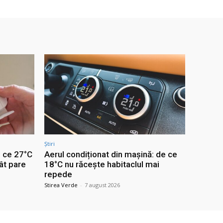
Știri
e ce 27°C
Aerul condiționat din mașină: de ce
ât pare
18°C nu răcește habitaclul mai
repede
Stirea Verde
-
7 august 2026