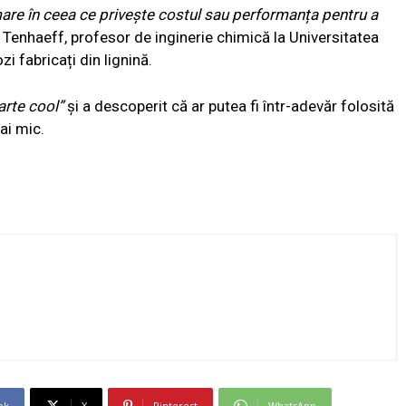
mare în ceea ce privește costul sau performanța pentru a
 Tenhaeff, profesor de inginerie chimică la Universitatea
i fabricați din lignină.
arte cool”
și a descoperit că ar putea fi într-adevăr folosită
ai mic.
ok
X
Pinterest
WhatsApp