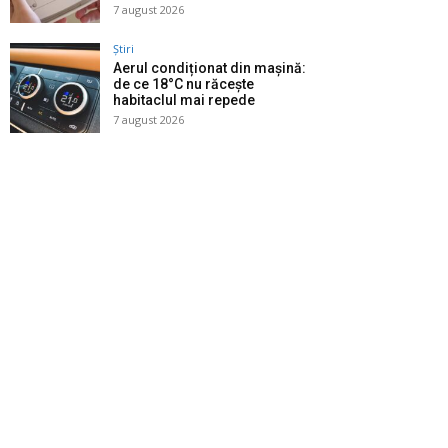
7 august 2026
Știri
Aerul condiționat din mașină:
de ce 18°C nu răcește
habitaclul mai repede
7 august 2026