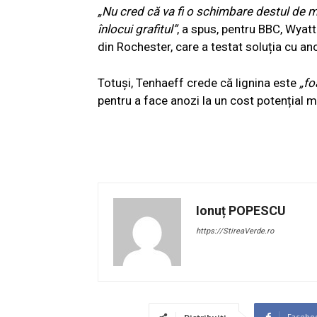
„Nu cred că va fi o schimbare destul de 
înlocui grafitul”
, a spus, pentru BBC, Wyatt
din Rochester, care a testat soluția cu anoz
Totuși, Tenhaeff crede că lignina este
„fo
pentru a face anozi la un cost potențial m
Ionuț POPESCU
https://StireaVerde.ro
Facebo