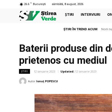
C
26.6
București
sâmbătă, 8 august, 2026
ȘTIRI
INTERVIURI
O
ȘTIRI ÎN TREND ACUM
Norii nu su
Aerul c
Baterii produse din 
prietenos cu mediul
12 ianuarie 2023
Updated:
12 ianuarie 2023
ȘTIRI
Autor
Ionuț POPESCU