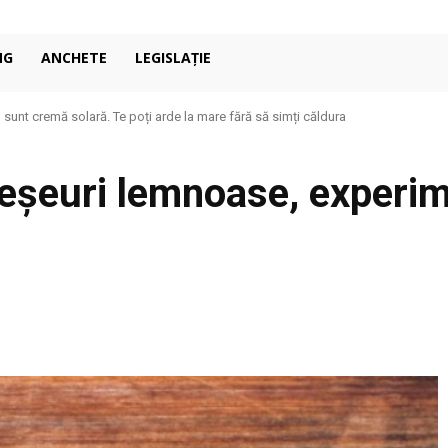
NG
ANCHETE
LEGISLAȚIE
nt cremă solară. Te poți arde la mare fără să simți căldura
ondiționat în casă: de ce 27°C poate fi mai confortabil decât pare
deșeuri lemnoase, experime