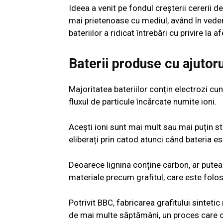
Ideea a venit pe fondul creșterii cererii d
mai prietenoase cu mediul, având în veder
bateriilor a ridicat întrebări cu privire la 
Baterii produse cu ajutoru
Majoritatea bateriilor conțin electrozi cu
fluxul de particule încărcate numite ioni.
Acești ioni sunt mai mult sau mai puțin st
eliberați prin catod atunci când bateria e
Deoarece lignina conține carbon, ar putea f
materiale precum grafitul, care este folosi
Potrivit BBC, fabricarea grafitului sinteti
de mai multe săptămâni, un proces care 