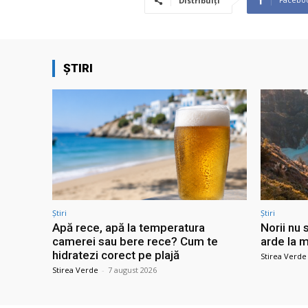
Distribuiți
ȘTIRI
Știri
Știri
Apă rece, apă la temperatura
Norii nu 
camerei sau bere rece? Cum te
arde la m
hidratezi corect pe plajă
Stirea Verde
Stirea Verde
-
7 august 2026