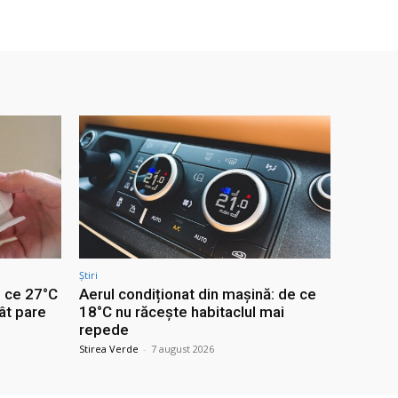
Știri
e ce 27°C
Aerul condiționat din mașină: de ce
ât pare
18°C nu răcește habitaclul mai
repede
Stirea Verde
-
7 august 2026