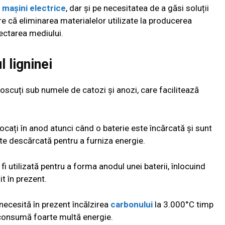
e
mașini electrice
, dar și pe necesitatea de a găsi soluții
e că eliminarea materialelor utilizate la producerea
afectarea mediului.
l ligninei
noscuți sub numele de catozi și anozi, care facilitează
ocați în anod atunci când o baterie este încărcată și sunt
ste descărcată pentru a furniza energie.
i utilizată pentru a forma anodul unei baterii, înlocuind
t în prezent.
c necesită în prezent încălzirea
carbonului
la 3.000°C timp
consumă foarte multă energie.