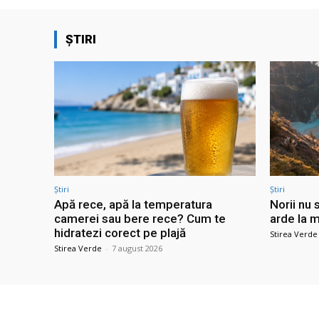
ȘTIRI
Știri
Știri
Apă rece, apă la temperatura
Norii nu 
camerei sau bere rece? Cum te
arde la m
hidratezi corect pe plajă
Stirea Verde
Stirea Verde
-
7 august 2026