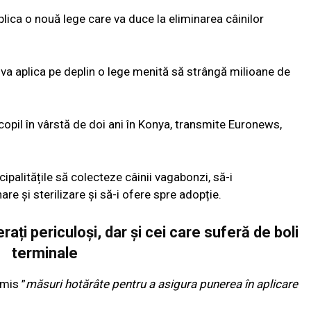
plica o nouă lege care va duce la eliminarea câinilor
ă va aplica pe deplin o lege menită să strângă milioane de
copil în vârstă de doi ani în Konya, transmite Euronews,
ipalitățile să colecteze câinii vagabonzi, să-i
e și sterilizare și să-i ofere spre adopție.
erați periculoși, dar și cei care suferă de boli
terminale
mis ”
măsuri hotărâte pentru a asigura punerea în aplicare