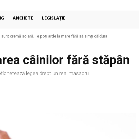
NG
ANCHETE
LEGISLAȚIE
u sunt cremă solară. Te poți arde la mare fără să simți căldura
rea câinilor fără stăpân
i etichetează legea drept un real masacru