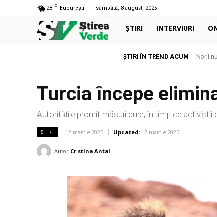
C
28
București
sâmbătă, 8 august, 2026
ȘTIRI
INTERVIURI
O
ȘTIRI ÎN TREND ACUM
Norii n
Turcia începe elimina
Autoritățile promit măsuri dure, în timp ce activiști
12 martie 2025
Updated:
12 martie 2025
ȘTIRI
Autor
Cristina Antal