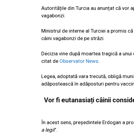
Autoritățile din Turcia au anunțat că vor a
vagabonzi.
Ministrul de interne al Turciei a promis c
câini vagabonzi de pe străzi.
Decizia vine după moartea tragică a unui 
citat de
Observator News
.
Legea, adoptată vara trecută, obligă munic
adăpostească în adăposturi pentru vaccinar
Vor fi eutanasiați câinii consid
În acest sens, președintele Erdogan a pro
a legii
”.