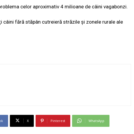
problema celor aproximativ 4 milioane de câini vagabonzi.
i câini fără stăpân cutreieră străzile și zonele rurale ale
ok
X
Pinterest
WhatsApp