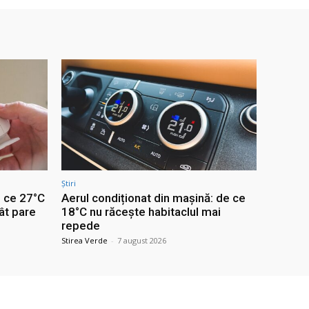
Știri
e ce 27°C
Aerul condiționat din mașină: de ce
ât pare
18°C nu răcește habitaclul mai
repede
Stirea Verde
-
7 august 2026