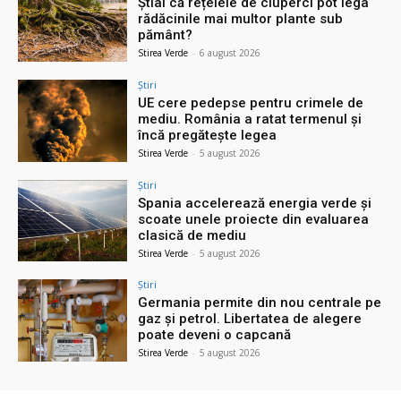
Știai că rețelele de ciuperci pot lega
rădăcinile mai multor plante sub
pământ?
Stirea Verde
-
6 august 2026
Știri
UE cere pedepse pentru crimele de
mediu. România a ratat termenul și
încă pregătește legea
Stirea Verde
-
5 august 2026
Știri
Spania accelerează energia verde și
scoate unele proiecte din evaluarea
clasică de mediu
Stirea Verde
-
5 august 2026
Știri
Germania permite din nou centrale pe
gaz și petrol. Libertatea de alegere
poate deveni o capcană
Stirea Verde
-
5 august 2026