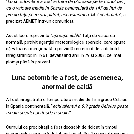
”
Luna octombrie a fost extrem de ploioasă pe teritoriul ţării,
cu o valoare medie în Spania peninsulară de 147 de litri de
precipitaţii pe metru pătrat, echivalentul a 14.7 centimetri
”, a
precizat AEMET într-un comunicat.
Acest lucru reprezintă ”
aproape dublu
” faţă de valoarea
normală, potrivit agenţiei meteorologice spaniole, care spune
că valoarea menţionată reprezintă un record de la debutul
înregistrărilor, în 1961, devansând anii 1979 şi 2003, cei mai
ploioşi până în prezent.
Luna octombrie a fost, de asemenea,
anormal de caldă
A fost înregistrată o temperatură medie de 15.5 grade Celsius
în Spania continentală, ”
echivalentul a 0.9 grade Celsius peste
media acestei perioade a anului
”.
Cumulul de precipitaţii a fost deosebit de ridicat în timpul
intemperiilor care au îndoliat sud-estul ţării, în special regiunea