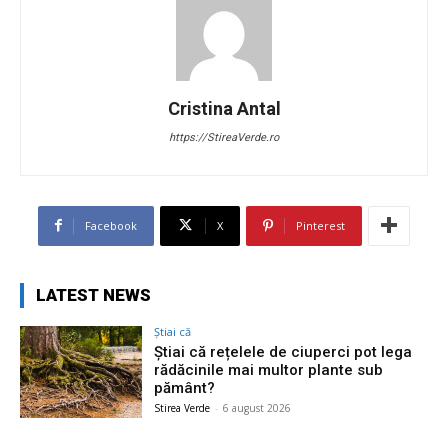
Cristina Antal
https://StireaVerde.ro
Facebook
X
Pinterest
LATEST NEWS
Știai că
Știai că rețelele de ciuperci pot lega
rădăcinile mai multor plante sub
pământ?
Stirea Verde
-
6 august 2026