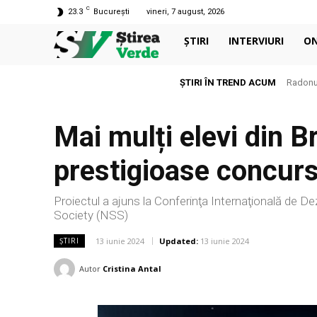
C
23.3
București
vineri, 7 august, 2026
ȘTIRI
INTERVIURI
O
ȘTIRI ÎN TREND ACUM
Radonul
Mai mulți elevi din B
prestigioase concurs
Proiectul a ajuns la Conferinţa Internaţională de D
Society (NSS)
13 iunie 2024
Updated:
13 iunie 2024
ȘTIRI
Autor
Cristina Antal