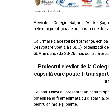
Sursă foto: Facebook
Elevii de la Colegiul Naţional ”Andrei Şag
cele mai prestigioase concursuri de dezvo
Ca urmare a acestei performanţe, echipa d
Dezvoltare Spaţială (ISDC), organizată d
SUA, în perioada 23-26 mai, pentru a prez
Proiectul elevilor de la Coleg
capsulă care poate fi transport
a
Cei patru elevi au prezentat un habitat spaţ
omenirea ar fi ameninţată cu dispariţia, po
pentru animale şi plante.