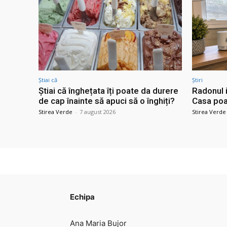
Știai că
Știri
Știai că înghețata îți poate da durere
Radonul i
de cap înainte să apuci să o înghiți?
Casa poat
Stirea Verde
-
7 august 2026
Stirea Verde
Echipa
Ana Maria Bujor