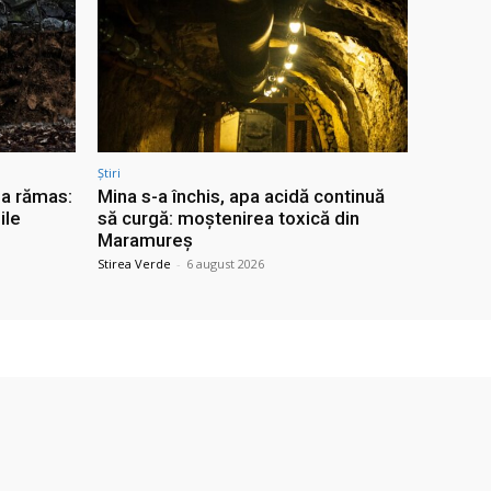
Știri
 a rămas:
Mina s-a închis, apa acidă continuă
ile
să curgă: moștenirea toxică din
Maramureș
Stirea Verde
-
6 august 2026