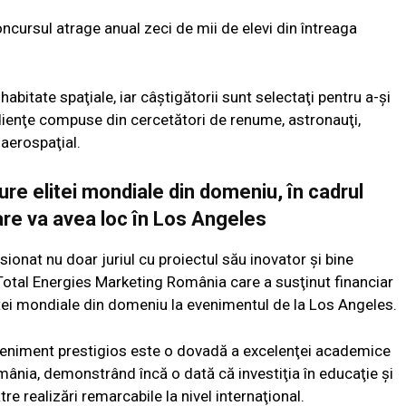
cursul atrage anual zeci de mii de elevi din întreaga
habitate spaţiale, iar câştigătorii sunt selectaţi pentru a-şi
audienţe compuse din cercetători de renume, astronauţi,
 aerospaţial.
ăture elitei mondiale din domeniu, în cadrul
re va avea loc în Los Angeles
ionat nu doar juriul cu proiectul său inovator şi bine
Total Energies Marketing România care a susţinut financiar
litei mondiale din domeniu la evenimentul de la Los Angeles.
 eveniment prestigios este o dovadă a excelenţei academice
România, demonstrând încă o dată că investiţia în educaţie şi
re realizări remarcabile la nivel internaţional.