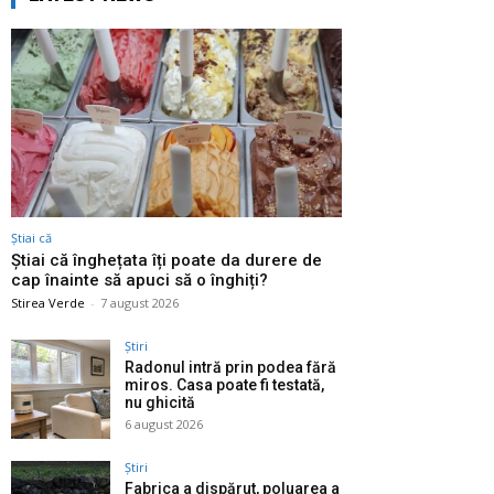
Știai că
Știai că înghețata îți poate da durere de
cap înainte să apuci să o înghiți?
Stirea Verde
-
7 august 2026
Știri
Radonul intră prin podea fără
miros. Casa poate fi testată,
nu ghicită
6 august 2026
Știri
Fabrica a dispărut, poluarea a