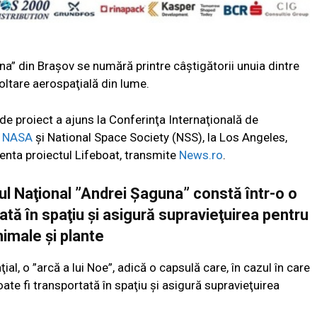
una” din Braşov se numără printre câştigătorii unuia dintre
ltare aerospaţială din lume.
e proiect a ajuns la Conferinţa Internaţională de
e
NASA
şi National Space Society (NSS), la Los Angeles,
enta proiectul Lifeboat, transmite
News.ro
.
iul Naţional ”Andrei Şaguna” constă într-o o
ată în spaţiu şi asigură supravieţuirea pentru
nimale şi plante
ial, o ”arcă a lui Noe”, adică o capsulă care, în cazul în care
ate fi transportată în spaţiu şi asigură supravieţuirea