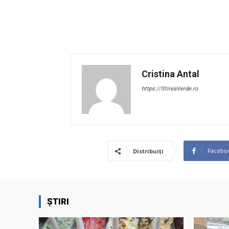
Cristina Antal
https://StireaVerde.ro
Facebo
Distribuiți
ȘTIRI