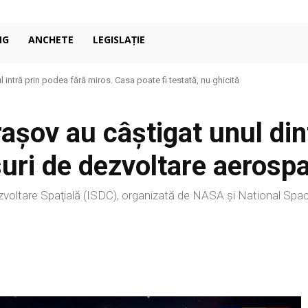
NG
ANCHETE
LEGISLAȚIE
 intră prin podea fără miros. Casa poate fi testată, nu ghicită
raşov au câștigat unul din
uri de dezvoltare aerospa
ezvoltare Spaţială (ISDC), organizată de NASA şi National Spa