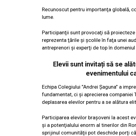
Recunoscut pentru importanţa globală, con
lume.
Participanţii sunt provocaţi să proiecteze 
reprezenta ţările şi şcolile în faţa unei 
antreprenori şi experţi de top în domeniul
Elevii sunt invitați să se al
evenimentului ca
Echipa Colegiului ”Andrei Şaguna” a impres
fundamentat, ci şi aprecierea companiei 
deplasarea elevilor pentru a se alătura e
Participarea elevilor braşoveni la acest
şi a potenţialului enorm al tinerilor din 
sprijinul comunităţii pot deschide porţi căt