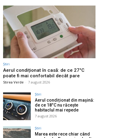
Știri
Aerul condiționat în casă: de ce 27°C
poate fi mai confortabil decât pare
Stirea Verde
-
7 august 2026
Știri
Aerul condiționat din mașină:
de ce 18°C nu răcește
habitaclul mai repede
7 august 2026
Știri
Marea este rece chiar când