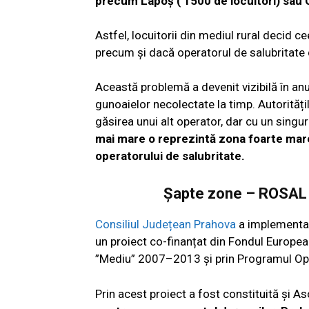
precum Lapoș ( 1500 de locuitori) sau C
Astfel, locuitorii din mediul rural decid ce
precum și dacă operatorul de salubritate
Această problemă a devenit vizibilă în anu
gunoaielor necolectate la timp. Autoritățile
găsirea unui alt operator, dar cu un singur
mai mare o reprezintă zona foarte mare 
operatorului de salubritate.
Șapte zone – ROSAL c
Consiliul Județean Prahova
a implementat
un proiect co-finanțat din Fondul Europe
”Mediu” 2007–2013 și prin Programul Op
Prin acest proiect a fost constituită și 