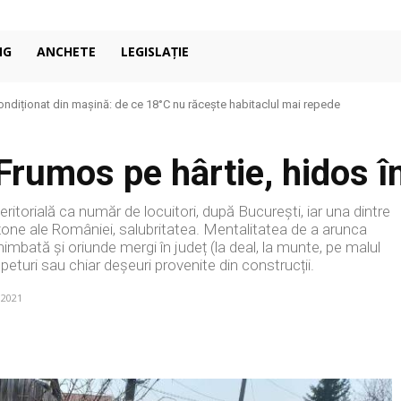
NG
ANCHETE
LEGISLAȚIE
ondiționat din mașină: de ce 18°C nu răcește habitaclul mai repede
rumos pe hârtie, hidos în 
ritorială ca număr de locuitori, după București, iar una dintre
 zone ale României, salubritatea. Mentalitatea de a arunca
mbată și oriunde mergi în județ (la deal, la munte, pe malul
eturi sau chiar deșeuri provenite din construcții.
 2021