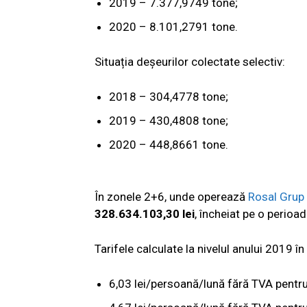
2019 – 7.377,9749 tone;
2020 – 8.101,2791 tone.
Situația deșeurilor colectate selectiv:
2018 – 304,4778 tone;
2019 – 430,4808 tone;
2020 – 448,8661 tone.
În zonele 2+6, unde operează
Rosal Grup
328.634.103,30 lei
, încheiat pe o perioa
Tarifele calculate la nivelul anului 2019 în
6,03 lei/persoană/lună fără TVA pentr