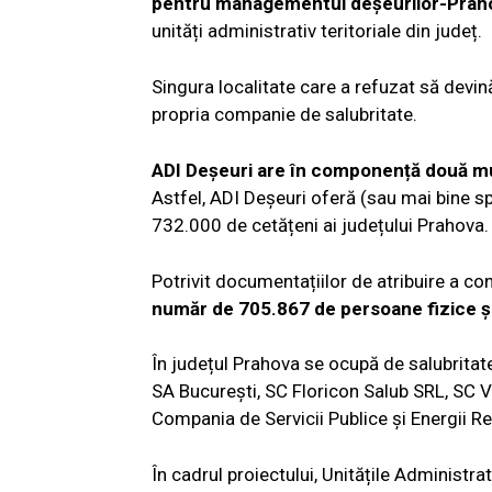
pentru managementul deșeurilor-Prah
unități administrativ teritoriale din județ.
Singura localitate care a refuzat să devină
propria companie de salubritate.
ADI Deșeuri are în componență două mun
Astfel, ADI Deșeuri oferă (sau mai bine sp
732.000 de cetățeni ai județului Prahova.
Potrivit documentațiilor de atribuire a co
număr de 705.867 de persoane fizice și
În județul Prahova se ocupă de salubrita
SA București, SC Floricon Salub SRL, SC Vi
Compania de Servicii Publice și Energii R
În cadrul proiectului, Unitățile Administrat