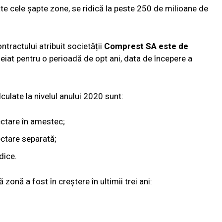
te cele șapte zone, se ridică la peste 250 de milioane de
ntractului atribuit societății
Comprest SA este de
eiat pentru o perioadă de opt ani, data de începere a
lculate la nivelul anului 2020 sunt:
ectare în amestec;
ectare separată;
dice.
zonă a fost în creștere în ultimii trei ani: