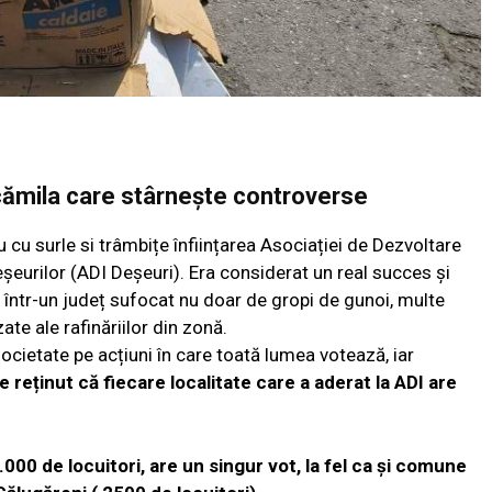
cămila care stârnește controverse
u cu surle si trâmbițe înființarea Asociației de Dezvoltare
urilor (ADI Deșeuri). Era considerat un real succes și
într-un județ sufocat nu doar de gropi de gunoi, multe
ate ale rafinăriilor din zonă.
societate pe acțiuni în care toată lumea votează, iar
e reținut că fiecare localitate care a aderat la ADI are
.000 de locuitori, are un singur vot, la fel ca și comune