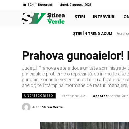
C
30.4
București
vineri, 7 august, 2026
ȘTIRI
INTERVIURI
O
ȘTIRI ÎN TREND ACUM
Aerul c
Prahova gunoaielor! F
Județul Prahova este a doua unitate administrativ te
principalele probleme o reprezintă, ca în multe alte
gunoaiele oriunde vedem cu ochii nu a fost încă schi
apelor) te întâmpină mormane de resturi menajere, p
14 februarie 2021
Updated:
22 februarie
UNCATEGORIZED
Autor
Stirea Verde