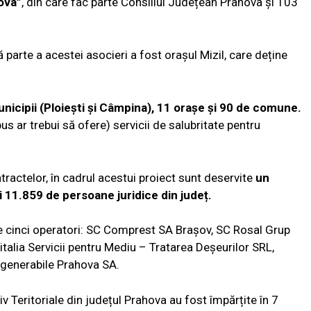
ova”
, din care fac parte Consiliul Județean Prahova și 103
 parte a acestei asocieri a fost orașul Mizil, care deține
icipii (Ploiești și Câmpina), 11 orașe și 90 de comune.
us ar trebui să ofere) servicii de salubritate pentru
ntractelor, în cadrul acestui proiect sunt deservite
un
 11.859 de persoane juridice din județ.
te cinci operatori: SC Comprest SA Brașov, SC Rosal Grup
talia Servicii pentru Mediu – Tratarea Deșeurilor SRL,
egenerabile Prahova SA.
iv Teritoriale din județul Prahova au fost împărțite în 7