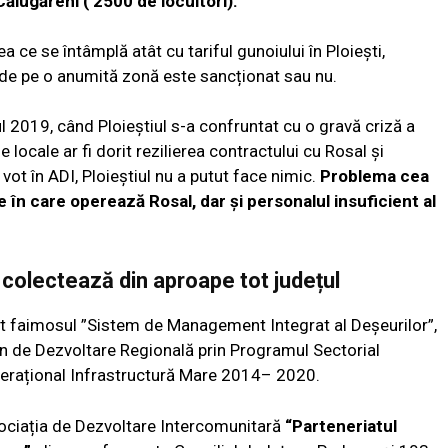
ălugăreni ( 2500 de locuitori).
ea ce se întâmplă atât cu tariful gunoiului în Ploiești,
 de pe o anumită zonă este sancționat sau nu.
l 2019, când Ploieștiul s-a confruntat cu o gravă criză a
 locale ar fi dorit rezilierea contractului cu Rosal și
 vot în ADI, Ploieștiul nu a putut face nimic.
Problema cea
în care operează Rosal, dar și personalul insuficient al
olectează din aproape tot județul
 faimosul ”Sistem de Management Integrat al Deșeurilor”,
an de Dezvoltare Regională prin Programul Sectorial
erațional Infrastructură Mare 2014– 2020.
Asociația de Dezvoltare Intercomunitară
“Parteneriatul