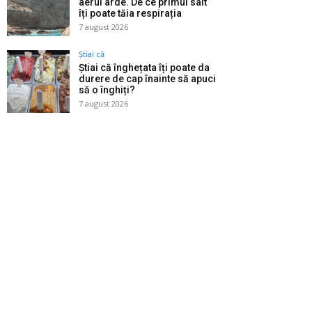
aerul arde. De ce primul salt
îți poate tăia respirația
7 august 2026
Știai că
Știai că înghețata îți poate da
durere de cap înainte să apuci
să o înghiți?
7 august 2026