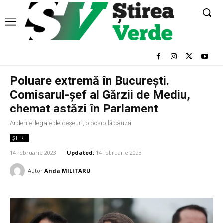
Poluare extremă în București.
Comisarul-șef al Gărzii de Mediu,
chemat astăzi în Parlament
Arderile ilegale de deșeuri, o posibilă cauză
ȘTIRI
14 februarie 2023
Updated:
14 februarie 2023
Autor
Anda MILITARU