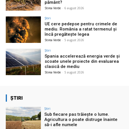
pământ?
Stirea Verde
-
6 august 2026
Știri
UE cere pedepse pentru crimele de
mediu. România a ratat termenul și
încă pregătește legea
Stirea Verde
-
5 august 2026
Știri
Spania accelerează energia verde și
scoate unele proiecte din evaluarea
clasică de mediu
Stirea Verde
-
5 august 2026
ȘTIRI
Știri
Sub fiecare pas trăiește o lume.
Agricultura o poate distruge înainte
să-i afle numele