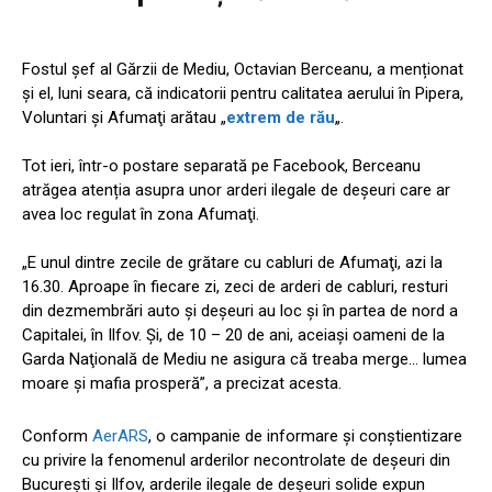
Fostul şef al Gărzii de Mediu, Octavian Berceanu, a menționat
și el, luni seara, că indicatorii pentru calitatea aerului în Pipera,
Voluntari şi Afumaţi arătau „
extrem de rău
„.
Tot ieri, într-o postare separată pe Facebook, Berceanu
atrăgea atenția asupra unor arderi ilegale de deșeuri care ar
avea loc regulat în zona Afumaţi.
„E unul dintre zecile de grătare cu cabluri de Afumaţi, azi la
16.30. Aproape în fiecare zi, zeci de arderi de cabluri, resturi
din dezmembrări auto şi deşeuri au loc şi în partea de nord a
Capitalei, în Ilfov. Şi, de 10 – 20 de ani, aceiaşi oameni de la
Garda Naţională de Mediu ne asigura că treaba merge… lumea
moare şi mafia prosperă”, a precizat acesta.
Conform
AerARS
, o campanie de informare și conștientizare
cu privire la fenomenul arderilor necontrolate de deșeuri din
București și Ilfov, arderile ilegale de deșeuri solide expun