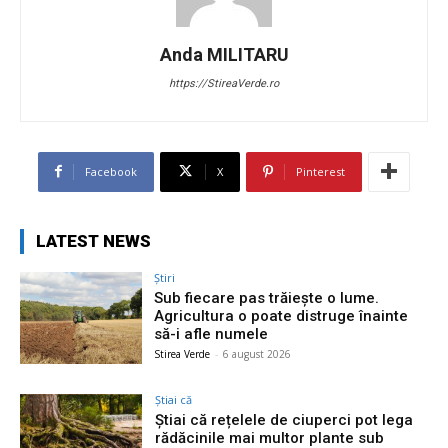
Anda MILITARU
https://StireaVerde.ro
Facebook
X
Pinterest
LATEST NEWS
Știri
Sub fiecare pas trăiește o lume.
Agricultura o poate distruge înainte
să-i afle numele
Stirea Verde
-
6 august 2026
Știai că
Știai că rețelele de ciuperci pot lega
rădăcinile mai multor plante sub