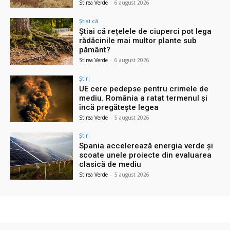
Stirea Verde
-
6 august 2026
Știai că
Știai că rețelele de ciuperci pot lega
rădăcinile mai multor plante sub
pământ?
Stirea Verde
-
6 august 2026
Știri
UE cere pedepse pentru crimele de
mediu. România a ratat termenul și
încă pregătește legea
Stirea Verde
-
5 august 2026
Știri
Spania accelerează energia verde și
scoate unele proiecte din evaluarea
clasică de mediu
Stirea Verde
-
5 august 2026