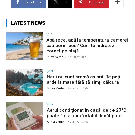
Facebook
X
Pinterest
LATEST NEWS
Știri
Apă rece, apă la temperatura camerei
sau bere rece? Cum te hidratezi
corect pe plajă
Stirea Verde
-
7 august 2026
Știri
Norii nu sunt cremă solară. Te poți
arde la mare fără să simți căldura
Stirea Verde
-
7 august 2026
Știri
Aerul condiționat în casă: de ce 27°C
poate fi mai confortabil decât pare
Stirea Verde
-
7 august 2026