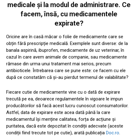
medicale și la modul de administrare. Ce
facem, însă, cu medicamentele
expirate?
Oricine are în casă măcar o folie de medicamente care se
obțin fără prescripție medicală. Exemplele sunt diverse: de la
banala aspirină, ibuprofen, medicamente de uz veterinar, în
cazul în care avem animale de companie, sau medicamente
rămase din urma unui tratament mai serios, precum
antibioticele. Întrebarea care se pune este: ce facem cu ele
după ce constatăm că și-au pierdut termenul de valabilitate?
Fiecare cutie de medicamente vine cu o dată de expirare
trecută pe ea, deoarece regulamentele în vigoare le impun
producătorilor să facă acest lucru cunoscut consumatorilor.
Astfel, data de expirare este acea dată până la care
medicamentul își menține calitatea, forța de acțiune și
puritatea, dacă este depozitat în condiții adecvate (aceste
condiții fiind trecute tot pe cutie), arată publicația
Doc.ro
.