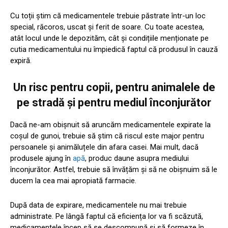
Cu toții știm că medicamentele trebuie păstrate într-un loc
special, răcoros, uscat și ferit de soare. Cu toate acestea,
atât locul unde le depozităm, cât și condițiile menționate pe
cutia medicamentului nu împiedică faptul că produsul în cauză
expiră.
Un risc pentru copii, pentru animalele de
pe stradă și pentru mediul înconjurător
Dacă ne-am obișnuit să aruncăm medicamentele expirate la
coșul de gunoi, trebuie să știm că riscul este major pentru
persoanele și animăluțele din afara casei. Mai mult, dacă
produsele ajung în
apă
, produc daune asupra mediului
înconjurător. Astfel, trebuie să învățăm și să ne obișnuim să le
ducem la cea mai apropiată farmacie.
După data de expirare, medicamentele nu mai trebuie
administrate. Pe lângă faptul că eficiența lor va fi scăzută,
medicamentele încep să se descompună și să formeze în