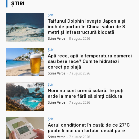
ȘTIRI
Știri
Taifunul Dolphin lovește Japonia și
închide porturi în China: valuri de 8
metri și infrastructură blocată
Stirea Verde
-
8 august 2026
Știri
Apă rece, apă la temperatura camerei
sau bere rece? Cum te hidratezi
corect pe plajă
Stirea Verde
-
7 august 2026
Știri
Norii nu sunt cremă solară. Te poți
arde la mare fără să simți căldura
Stirea Verde
-
7 august 2026
Știri
Aerul condiționat în casă: de ce 27°C
poate fi mai confortabil decât pare
Stirea Verde
-
7 august 2026