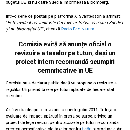
bugetul UE, și nu către Suedia, informează Bloomberg.
Într-o serie de postări pe platforma X, Svantesson a afirmat:
”
Este evident că veniturile din taxe ar trebui să revină Suediei
şi nu birocraţiei UE
”, citează
Radio Eco Natura
.
Comisia evită să anunțe oficial o
revizuire a taxelor pe tutun, deși un
proiect intern recomandă scumpiri
semnificative în UE
Comisia nu a declarat public dacă va propune o revizuire a
regulilor UE privind taxele pe tutun aplicate de fiecare stat
membru.
Ar fi vorba despre o revizuire a unei legi din 2011. Totuşi, o
evaluare de impact, apărută în presă pe surse, privind un
proiect de lege revizuit pentru accizele pe tutun recomandă
creşteri semnificative ale taxelor pentru
ţigări
şi produsele din