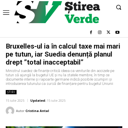
Bruxelles-ul ia în calcul taxe mai mari
pe tutun, iar Suedia denunță planul
drept ”total inacceptabil”
Ministrul suedez de finanțe critică ideea ca veniturile din accizele pe
tutun să ajungă la bugetul UE și nu la statele membre, în timp ce
documente interne și rapoarte germane indică posibile scumpiri și
introducerea tutunului ca sursă de finanțare pentru bugetul Uniunii
ȘTIRI
15 iulie 2025
Updated:
15 iulie 2025
Autor
Cristina Antal