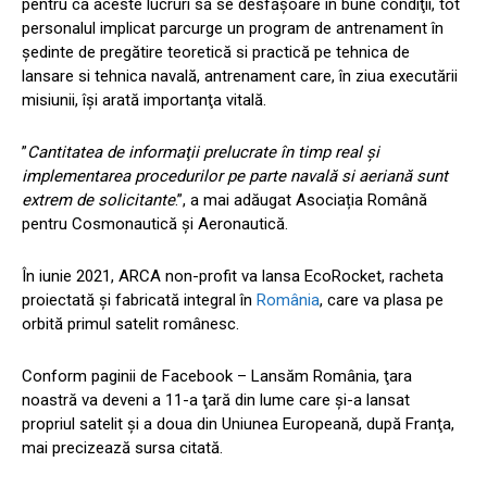
pentru ca aceste lucruri să se desfăşoare în bune condiţii, tot
personalul implicat parcurge un program de antrenament în
şedinte de pregătire teoretică si practică pe tehnica de
lansare si tehnica navală, antrenament care, în ziua executării
misiunii, îşi arată importanţa vitală.
”
Cantitatea de informaţii prelucrate în timp real şi
implementarea procedurilor pe parte navală si aeriană sunt
extrem de solicitante
.”, a mai adăugat Asociația Română
pentru Cosmonautică și Aeronautică.
În iunie 2021, ARCA non-profit va lansa EcoRocket, racheta
proiectată şi fabricată integral în
România
, care va plasa pe
orbită primul satelit românesc.
Conform paginii de Facebook – Lansăm România, ţara
noastră va deveni a 11-a ţară din lume care şi-a lansat
propriul satelit şi a doua din Uniunea Europeană, după Franţa,
mai precizează sursa citată.