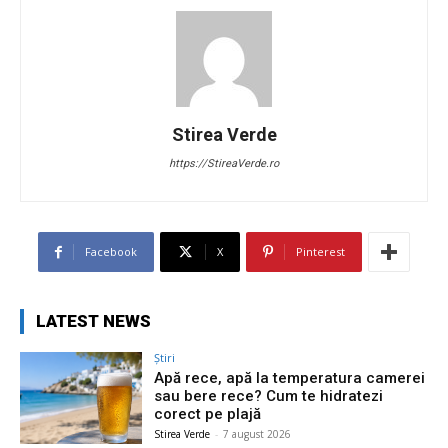
Stirea Verde
https://StireaVerde.ro
Facebook
X
Pinterest
LATEST NEWS
Știri
Apă rece, apă la temperatura camerei
sau bere rece? Cum te hidratezi
corect pe plajă
Stirea Verde
-
7 august 2026