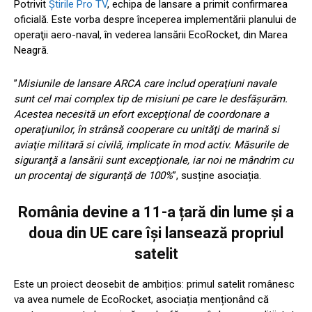
Potrivit
Știrile Pro TV
, echipa de lansare a primit confirmarea
oficială. Este vorba despre începerea implementării planului de
operaţii aero-naval, în vederea lansării EcoRocket, din Marea
Neagră.
”
Misiunile de lansare ARCA care includ operaţiuni navale
sunt cel mai complex tip de misiuni pe care le desfăşurăm.
Acestea necesită un efort excepţional de coordonare a
operaţiunilor, în strânsă cooperare cu unităţi de marină si
aviaţie militară si civilă, implicate în mod activ. Măsurile de
siguranţă a lansării sunt excepţionale, iar noi ne mândrim cu
un procentaj de siguranţă de 100%
”, susține asociația.
România devine a 11-a țară din lume și a
doua din UE care își lansează propriul
satelit
Este un proiect deosebit de ambițios: primul satelit românesc
va avea numele de EcoRocket, asociația menționând că