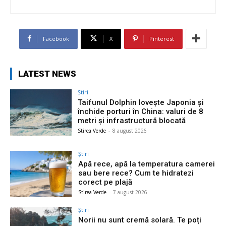
Facebook
X
Pinterest
LATEST NEWS
Știri
Taifunul Dolphin lovește Japonia și
închide porturi în China: valuri de 8
metri și infrastructură blocată
Stirea Verde
-
8 august 2026
Știri
Apă rece, apă la temperatura camerei
sau bere rece? Cum te hidratezi
corect pe plajă
Stirea Verde
-
7 august 2026
Știri
Norii nu sunt cremă solară. Te poți