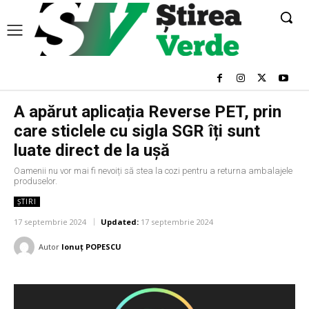
A apărut aplicația Reverse PET, prin
care sticlele cu sigla SGR îți sunt
luate direct de la ușă
Oamenii nu vor mai fi nevoiți să stea la cozi pentru a returna ambalajele
produselor.
ȘTIRI
17 septembrie 2024
Updated:
17 septembrie 2024
Autor
Ionuț POPESCU