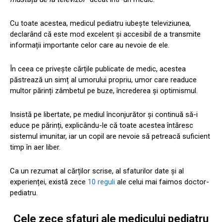
Cu toate acestea, medicul pediatru iubește televiziunea,
declarând că este mod excelent și accesibil de a transmite
informații importante celor care au nevoie de ele.
În ceea ce privește cărțile publicate de medic, acestea
păstrează un simț al umorului propriu, umor care readuce
multor părinți zâmbetul pe buze, încrederea și optimismul.
Insistă pe libertate, pe mediul înconjurător și continuă să-i
educe pe părinți, explicându-le că toate acestea întăresc
sistemul imunitar, iar un copil are nevoie să petreacă suficient
timp în aer liber.
Ca un rezumat al cărților scrise, al sfaturilor date și al
experienței, există zece
10 reguli
ale celui mai faimos doctor-
pediatru.
Cele zece sfaturi ale medicului pediatru