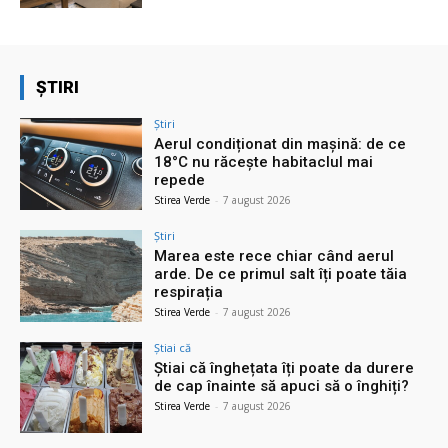
ȘTIRI
Știri
Aerul condiționat din mașină: de ce
18°C nu răcește habitaclul mai
repede
Stirea Verde
-
7 august 2026
Știri
Marea este rece chiar când aerul
arde. De ce primul salt îți poate tăia
respirația
Stirea Verde
-
7 august 2026
Știai că
Știai că înghețata îți poate da durere
de cap înainte să apuci să o înghiți?
Stirea Verde
-
7 august 2026