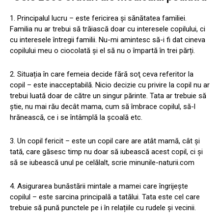
1. Principalul lucru – este fericirea și sănătatea familiei.
Familia nu ar trebui să trăiască doar cu interesele copilului, ci
cu interesele întregii familii. Nu-mi amintesc să-i fi dat cineva
copilului meu o ciocolată și el să nu o împartă în trei părți.
2. Situația în care femeia decide fără soţ ceva referitor la
copil – este inacceptabilă. Nicio decizie cu privire la copil nu ar
trebui luată doar de către un singur părinte. Tata ar trebuie să
ştie, nu mai rău decât mama, cum să îmbrace copilul, să-l
hrănească, ce i se întâmplă la școală etc.
3. Un copil fericit – este un copil care are atât mamă, cât și
tată, care găsesc timp nu doar să iubească acest copil, ci și
să se iubească unul pe celălalt, scrie minunile-naturii.com
4. Asigurarea bunăstării mintale a mamei care îngrijește
copilul – este sarcina principală a tatălui. Tata este cel care
trebuie să pună punctele pe i în relațiile cu rudele și vecinii.