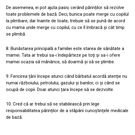
De asemenea, ei pot ajuta pasiv, cerând părinților să rezolve
toate problemele de bază. Deci, bunica poate merge cu copilul
la plimbare, dar înainte de toate, trebuie să se pună de acord
cu mama unde merge cu copilul, cu ce îl îmbracă și cât timp
se plimbă.
8. Bunăstarea principală a familiei este starea de sănătate a
mamei. Tata ar trebui sa-i îndepărteze pe toţi şi sa-i ofere
mamei ocazia să mănânce, să doarmă şi să se plimbe.
9. Fericirea țării începe atunci când bărbatul acordă atenție nu
numai războiului, petrolului, gazului și banilor, ci și când se
ocupă de copii. Doar atunci țara începe să se dezvolte.
10. Cred că ar trebui să se stabilească prin lege
responsabilitatea părinților de a stăpâni cunoștințele medicale
de bază.