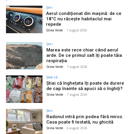
Știri
Aerul condiționat din mașină: de ce
18°C nu răcește habitaclul mai
repede
Stirea Verde
-
7 august 2026
Știri
Marea este rece chiar când aerul
arde. De ce primul salt îți poate tăia
respirația
Stirea Verde
-
7 august 2026
Știai că
Știai că înghețata îți poate da durere
de cap înainte să apuci să o înghiți?
Stirea Verde
-
7 august 2026
Știri
Radonul intră prin podea fără miros.
Casa poate fi testată, nu ghicită
Stirea Verde
-
6 august 2026