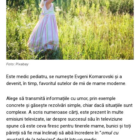
Foto: Pixabay
Este medic pediatru, se numește Evgeni Komarovski și a
devenit, în timp, favoritul sutelor de mii de mame moderne.
Alege să transmită informațiile cu umor, prin exemple
concrete și găsește rezolvări simple, chiar dacă situațiile sunt
complexe. A scris numeroase cărți, este prezent în multe
emisiuni televizate, iar despre succesul său în televiziune
spune că este ceva firesc pentru tinerele mame, bunici și toți
părinții să fie mai înclinați să aibă încredere în ”
omul cu
mustață de la televizor
” decât într-un medic.