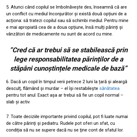
5. Atunci când copilul se îmbolnăvește des, înseamnă că are
un conflict cu mediul înconjurător şi există două opțiuni de a
acționa: să tratezi copilul sau să schimbi mediul. Pentru mine
e mai apropiată cea de a doua opțiune, însă mulți părinți şi
vânzători de medicamente nu sunt de acord cu mine.
”Cred că ar trebui să se stabilească prin
lege responsabilitatea părinților de a
stăpâni cunoștințele medicale de bază”
6. Dacă un copil în timpul verii petrece 2 luni la țară şi aleargă
desculț, flămând şi murdar – el își restabilește
sănătatea
pentru tot anul. Exact aşa ar trebui să fie un copil normal –
slab și activ.
7. Toate deciziile importante privind copilul, pot fi luate numai
de către părinți și pediatru. Rudele pot oferi un sfat, cu
condiția să nu se supere dacă nu se ţine cont de sfatul lor.