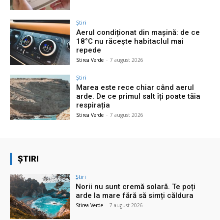
Știri
Aerul condiționat din mașină: de ce
18°C nu răcește habitaclul mai
repede
Stirea Verde
-
7 august 2026
Știri
Marea este rece chiar când aerul
arde. De ce primul salt îți poate tăia
respirația
Stirea Verde
-
7 august 2026
ȘTIRI
Știri
Norii nu sunt cremă solară. Te poți
arde la mare fără să simți căldura
Stirea Verde
-
7 august 2026