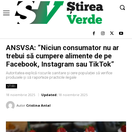
ANSVSA: ”Niciun consumator nu ar
trebui să cumpere alimente de pe
Facebook, Instagram sau TikTok”
Autoritatea explică riscurile sanitare și cere populației să verifice
produsele și să raporteze practicile ilegale
ȘTIRI
18 noiembrie 2025
Updated:
18 noiembrie 2025
Autor
Cristina Antal