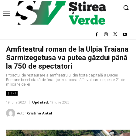
Amfiteatrul roman de la Ulpia Traiana
Sarmizegetusa va putea găzdui până
la 750 de spectatori
Proiectul de restaurare a amfiteatrului din fosta capitală a Daciei
Romane beneficiază de finanțare europeană în valoare de peste 21 de
milioane de lei
ȘTIRI
19 iulie 2023
Updated:
19 iulie 2023
Autor
Cristina Antal