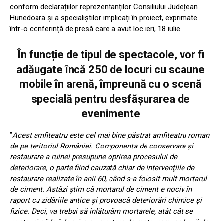
conform declarațiilor reprezentanților Consiliului Județean
Hunedoara și a specialiștilor implicați în proiect, exprimate
într-o conferință de presă care a avut loc ieri, 18 iulie.
În funcție de tipul de spectacole, vor fi
adăugate încă 250 de locuri cu scaune
mobile în arenă, împreună cu o scenă
specială pentru desfășurarea de
evenimente
”
Acest amfiteatru este cel mai bine păstrat amfiteatru roman
de pe teritoriul României. Componenta de conservare şi
restaurare a ruinei presupune oprirea procesului de
deteriorare, o parte fiind cauzată chiar de intervenţiile de
restaurare realizate în anii 60, când s-a folosit mult mortarul
de ciment. Astăzi ştim că mortarul de ciment e nociv în
raport cu zidăriile antice şi provoacă deteriorări chimice şi
fizice. Deci, va trebui să înlăturăm mortarele, atât cât se