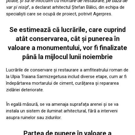
poate, şi să le înlocuim cu mortare de restaurare, pe bază de
var şi nisip
”, a declarat arhitectul Ştefan Bâlici, din echipa de
specialişti care se ocupă de proiect, potrivit Agerpres.
Se estimează că lucrările, care cuprind
atât conservarea, cât și punerea în
valoare a monumentului, vor fi finalizate
până la mijlocul lunii noiembrie
Lucrările de conservare și restaurare a amfiteatrului roman de
la Ulpia Traiana Sarmizegetusa includ diverse etape, cum ar fi
îndepărtarea mortarului de ciment, curățarea și repararea
zidăriei deteriorate.
În egală măsură, se va amenaja suprafața arenei și se va
instala un sistem de iluminat arhitectural, fără a interveni
asupra ruinelor sau zidurilor.
Partea de punere în valoare a