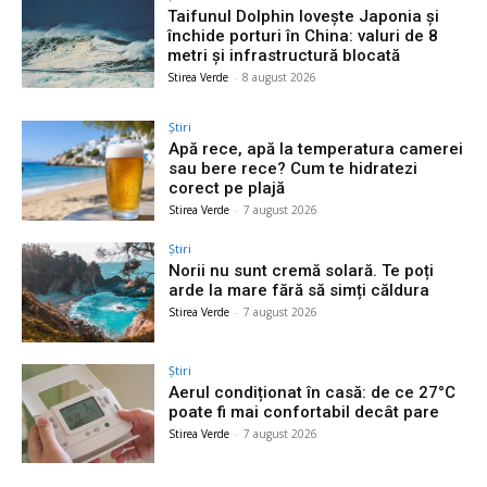
Taifunul Dolphin lovește Japonia și
închide porturi în China: valuri de 8
metri și infrastructură blocată
Stirea Verde
-
8 august 2026
Știri
Apă rece, apă la temperatura camerei
sau bere rece? Cum te hidratezi
corect pe plajă
Stirea Verde
-
7 august 2026
Știri
Norii nu sunt cremă solară. Te poți
arde la mare fără să simți căldura
Stirea Verde
-
7 august 2026
Știri
Aerul condiționat în casă: de ce 27°C
poate fi mai confortabil decât pare
Stirea Verde
-
7 august 2026