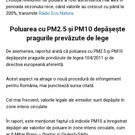
Evoluția nivelurilor de poluare a fost ascendentă mai ales în
perioada sezonului rece, când valorile au crescut cu până la
200%, transmite
Radio Eco Natura
.
Poluarea cu PM2.5 și PM10 depășește
pragurile prevăzute de lege
De asemenea, raportul arată că poluarea cu PM2.5 și PM10
depășește pragurile prevăzute de legea 104/2011 și de
directiva europeană aferentă.
Acest aspect va atrage o nouă procedură de infringement
pentru România, mai punctează sursa citată.
Cel mai frecvent, valorile legale ale emisiilor sunt depășite în
zone intens circulate.
În raport, este menționat faptul că indicele PM10 a înregistrat
depăşiri ale valorilor de poluare în zone intens circulate, cum
ar fi Mihai Bravu – Dristor şi Giuleşti-Sârbi.