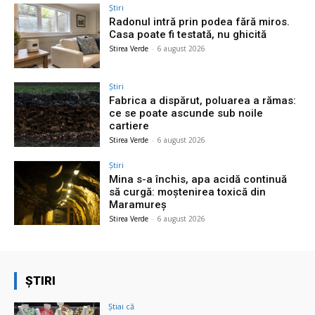
Știri
Radonul intră prin podea fără miros.
Casa poate fi testată, nu ghicită
Stirea Verde
-
6 august 2026
Știri
Fabrica a dispărut, poluarea a rămas:
ce se poate ascunde sub noile
cartiere
Stirea Verde
-
6 august 2026
Știri
Mina s-a închis, apa acidă continuă
să curgă: moștenirea toxică din
Maramureș
Stirea Verde
-
6 august 2026
ȘTIRI
Știai că