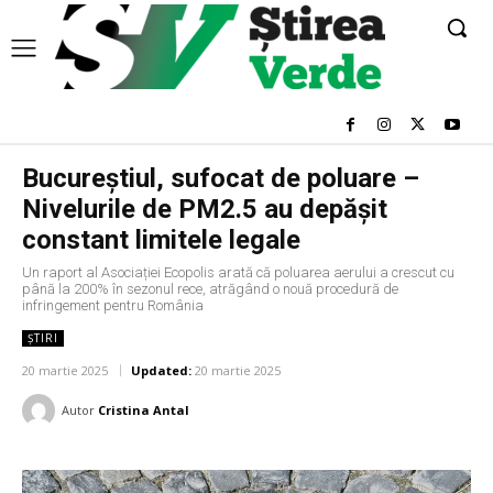
Bucureștiul, sufocat de poluare –
Nivelurile de PM2.5 au depășit
constant limitele legale
Un raport al Asociației Ecopolis arată că poluarea aerului a crescut cu
până la 200% în sezonul rece, atrăgând o nouă procedură de
infringement pentru România
ȘTIRI
20 martie 2025
Updated:
20 martie 2025
Autor
Cristina Antal