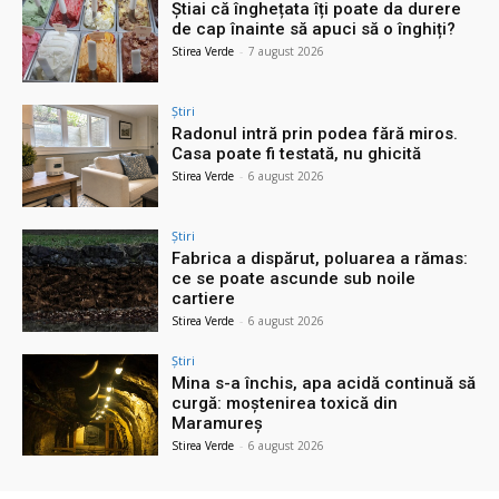
Știai că înghețata îți poate da durere
de cap înainte să apuci să o înghiți?
Stirea Verde
-
7 august 2026
Știri
Radonul intră prin podea fără miros.
Casa poate fi testată, nu ghicită
Stirea Verde
-
6 august 2026
Știri
Fabrica a dispărut, poluarea a rămas:
ce se poate ascunde sub noile
cartiere
Stirea Verde
-
6 august 2026
Știri
Mina s-a închis, apa acidă continuă să
curgă: moștenirea toxică din
Maramureș
Stirea Verde
-
6 august 2026