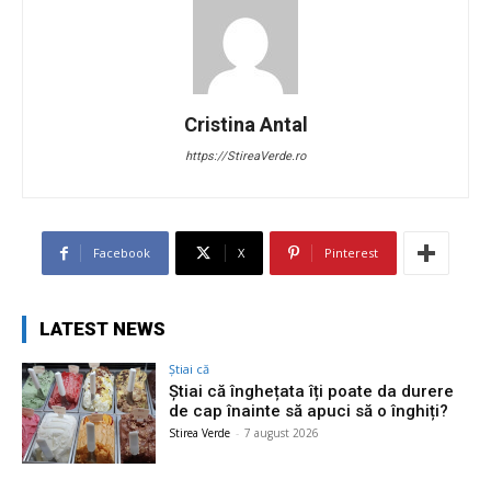
Cristina Antal
https://StireaVerde.ro
Facebook
X
Pinterest
LATEST NEWS
Știai că
Știai că înghețata îți poate da durere
de cap înainte să apuci să o înghiți?
Stirea Verde
-
7 august 2026