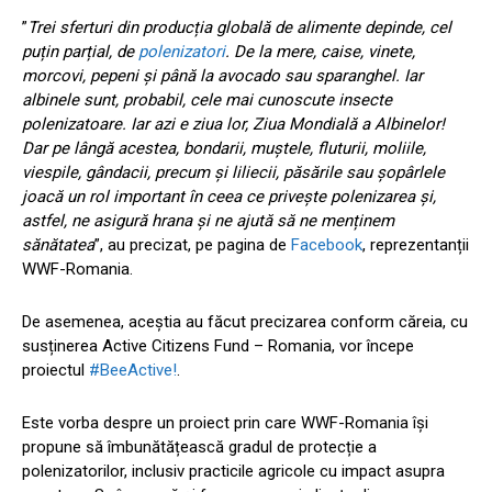
”
Trei sferturi din producția globală de alimente depinde, cel
puțin parțial, de
polenizatori
. De la mere, caise, vinete,
morcovi, pepeni și până la avocado sau sparanghel. Iar
albinele sunt, probabil, cele mai cunoscute insecte
polenizatoare. Iar azi e ziua lor, Ziua Mondială a Albinelor!
Dar pe lângă acestea, bondarii, muștele, fluturii, moliile,
viespile, gândacii, precum și liliecii, păsările sau șopârlele
joacă un rol important în ceea ce privește polenizarea și,
astfel, ne asigură hrana și ne ajută să ne menținem
sănătatea
”, au precizat, pe pagina de
Facebook
, reprezentanții
WWF-Romania.
De asemenea, aceștia au făcut precizarea conform căreia, cu
susținerea Active Citizens Fund – Romania, vor începe
proiectul
#BeeActive!
.
Este vorba despre un proiect prin care WWF-Romania își
propune să îmbunătățească gradul de protecție a
polenizatorilor, inclusiv practicile agricole cu impact asupra