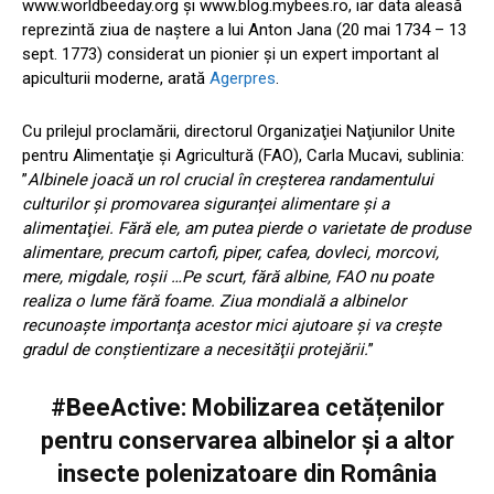
www.worldbeeday.org şi www.blog.mybees.ro, iar data aleasă
reprezintă ziua de naştere a lui Anton Jana (20 mai 1734 – 13
sept. 1773) considerat un pionier şi un expert important al
apiculturii moderne, arată
Agerpres
.
Cu prilejul proclamării, directorul Organizaţiei Naţiunilor Unite
pentru Alimentaţie şi Agricultură (FAO), Carla Mucavi, sublinia:
”
Albinele joacă un rol crucial în creşterea randamentului
culturilor şi promovarea siguranţei alimentare şi a
alimentaţiei. Fără ele, am putea pierde o varietate de produse
alimentare, precum cartofi, piper, cafea, dovleci, morcovi,
mere, migdale, roşii …Pe scurt, fără albine, FAO nu poate
realiza o lume fără foame. Ziua mondială a albinelor
recunoaşte importanţa acestor mici ajutoare şi va creşte
gradul de conştientizare a necesităţii protejării.
”
#BeeActive: Mobilizarea cetățenilor
pentru conservarea albinelor și a altor
insecte polenizatoare din România