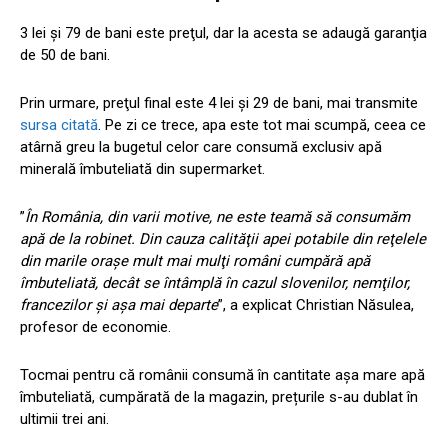
3 lei şi 79 de bani este preţul, dar la acesta se adaugă garanţia
de 50 de bani.
Prin urmare, preţul final este 4 lei şi 29 de bani, mai transmite
sursa citată
. Pe zi ce trece, apa este tot mai scumpă, ceea ce
atârnă greu la bugetul celor care consumă exclusiv apă
minerală îmbuteliată din supermarket.
”
În România, din varii motive, ne este teamă să consumăm
apă de la robinet. Din cauza calităţii apei potabile din reţelele
din marile oraşe mult mai mulţi români cumpără apă
îmbuteliată, decât se întâmplă în cazul slovenilor, nemţilor,
francezilor şi aşa mai departe
”, a explicat Christian Năsulea,
profesor de economie.
Tocmai pentru că românii consumă în cantitate așa mare apă
îmbuteliată, cumpărată de la magazin, prețurile s-au dublat în
ultimii trei ani.