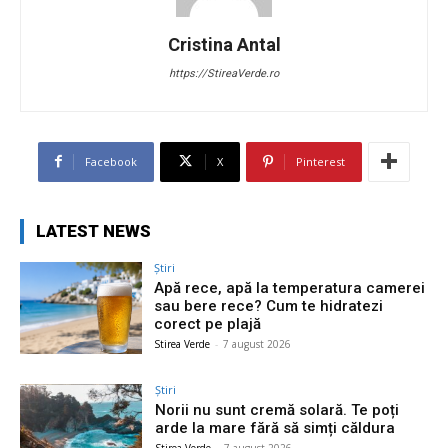
Cristina Antal
https://StireaVerde.ro
Facebook
X
Pinterest
LATEST NEWS
Știri
Apă rece, apă la temperatura camerei
sau bere rece? Cum te hidratezi
corect pe plajă
Stirea Verde
-
7 august 2026
Știri
Norii nu sunt cremă solară. Te poți
arde la mare fără să simți căldura
Stirea Verde
-
7 august 2026