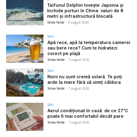
Taifunul Dolphin lovește Japonia și
închide porturi în China: valuri de 8
metri și infrastructură blocată
Stirea Verde
-
8 august 2026
Știri
Apă rece, apă la temperatura camerei
sau bere rece? Cum te hidratezi
corect pe plajă
Stirea Verde
-
7 august 2026
Știri
Norii nu sunt cremă solară. Te poți
arde la mare fără să simți căldura
Stirea Verde
-
7 august 2026
Știri
Aerul condiționat în casă: de ce 27°C
poate fi mai confortabil decât pare
Stirea Verde
-
7 august 2026