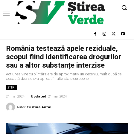
România testează apele reziduale,
scopul fiind identificarea drogurilor
sau a altor substanțe interzise
Acțiunea vine cu o întârziere de aproximativ un deceniu, mult după ce
această decizie s-a aplicat în alte state europene
ȘTIRI
21 mai 2024
Updated:
21 mai 2024
Autor
Cristina Antal