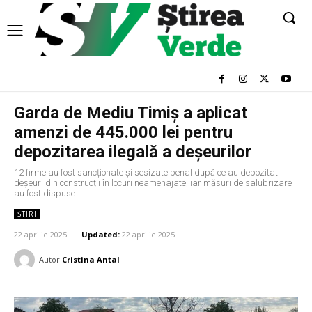
Garda de Mediu Timiș a aplicat
amenzi de 445.000 lei pentru
depozitarea ilegală a deșeurilor
12 firme au fost sancționate și sesizate penal după ce au depozitat
deșeuri din construcții în locuri neamenajate, iar măsuri de salubrizare
au fost dispuse
ȘTIRI
22 aprilie 2025
Updated:
22 aprilie 2025
Autor
Cristina Antal