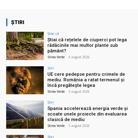
ȘTIRI
Știai că
Știai că rețelele de ciuperci pot lega
rădăcinile mai multor plante sub
pământ?
Stirea Verde
-
6 august 2026
Știri
UE cere pedepse pentru crimele de
mediu. România a ratat termenul și
încă pregătește legea
Stirea Verde
-
5 august 2026
Știri
Spania accelerează energia verde și
scoate unele proiecte din evaluarea
clasică de mediu
Stirea Verde
-
5 august 2026
Știri