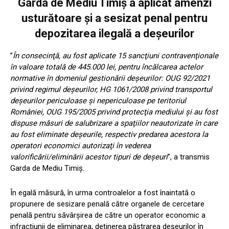
Garda de Mediu Timiș a aplicat amenzi
usturătoare și a sesizat penal pentru
depozitarea ilegală a deșeurilor
”
În consecinţă, au fost aplicate 15 sancţiuni contravenţionale
în valoare totală de 445.000 lei, pentru încălcarea actelor
normative în domeniul gestionării deşeurilor: OUG 92/2021
privind regimul deşeurilor, HG 1061/2008 privind transportul
deşeurilor periculoase şi nepericuloase pe teritoriul
României, OUG 195/2005 privind protecţia mediului şi au fost
dispuse măsuri de salubrizare a spaţiilor neautorizate în care
au fost eliminate deşeurile, respectiv predarea acestora la
operatori economici autorizaţi în vederea
valorificării/eliminării acestor tipuri de deşeuri
”, a transmis
Garda de Mediu Timiş.
În egală măsură, în urma controalelor a fost înaintată o
propunere de sesizare penală către organele de cercetare
penală pentru săvârşirea de către un operator economic a
infracţiunii de eliminarea, deţinerea păstrarea deşeurilor în