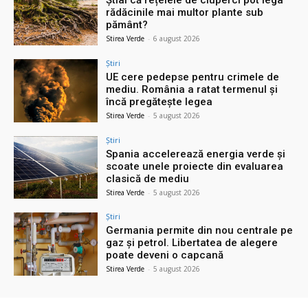
rădăcinile mai multor plante sub
pământ?
Stirea Verde
-
6 august 2026
Știri
UE cere pedepse pentru crimele de
mediu. România a ratat termenul și
încă pregătește legea
Stirea Verde
-
5 august 2026
Știri
Spania accelerează energia verde și
scoate unele proiecte din evaluarea
clasică de mediu
Stirea Verde
-
5 august 2026
Știri
Germania permite din nou centrale pe
gaz și petrol. Libertatea de alegere
poate deveni o capcană
Stirea Verde
-
5 august 2026