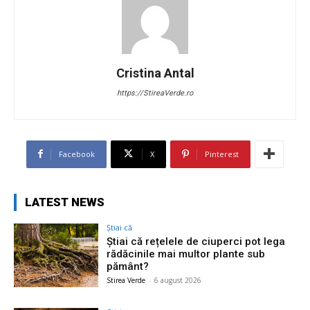
Cristina Antal
https://StireaVerde.ro
Facebook
X
Pinterest
LATEST NEWS
Știai că
Știai că rețelele de ciuperci pot lega
rădăcinile mai multor plante sub
pământ?
Stirea Verde
-
6 august 2026