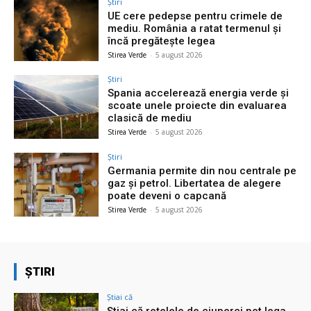
Știri
UE cere pedepse pentru crimele de
mediu. România a ratat termenul și
încă pregătește legea
Stirea Verde
-
5 august 2026
Știri
Spania accelerează energia verde și
scoate unele proiecte din evaluarea
clasică de mediu
Stirea Verde
-
5 august 2026
Știri
Germania permite din nou centrale pe
gaz și petrol. Libertatea de alegere
poate deveni o capcană
Stirea Verde
-
5 august 2026
ȘTIRI
Știai că
Știai că rețelele de ciuperci pot lega