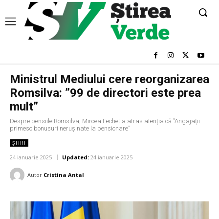
Ministrul Mediului cere reorganizarea
Romsilva: ”99 de directori este prea
mult”
Despre pensiile Romsilva, Mircea Fechet a atras atenția că ”Angajații
primesc bonusuri nerușinate la pensionare”
ȘTIRI
24 ianuarie 2025
Updated:
24 ianuarie 2025
Autor
Cristina Antal