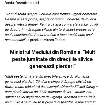
fondul forestier al țării.
”
Vom discuta despre lucrurile care trebuie urgent corectate.
Despre aceste prime, despre contractul colectiv de muncă,
despre viitorul Regiei. Pentru că așa cum arată astăzi, cu 99
de directori în direcțiile silvice din țară, acest proces este
unul nesustenabil. Acest mod de a face treabă este unul
nesustenabil
”, a precizat Mircea Fechet.
Ministrul Mediului din România: ”Mult
peste jumătate din direcțiile silvice
generează pierderi”
”
Mult peste jumătate din direcțiile silvice din România
generează pierderi. Când ai o singură direcție silvică cu
foarte multe păduri, vă dau exemplu Direcția Silvică Caraș –
care pierde într-un an 30 de milioane de lei – atunci, ești
obligat să iei niște decizii de urgență. Acestea sunt cifrele
anului 2024 ce mi-au fost puse la dispoziție
”, a mai afirmat