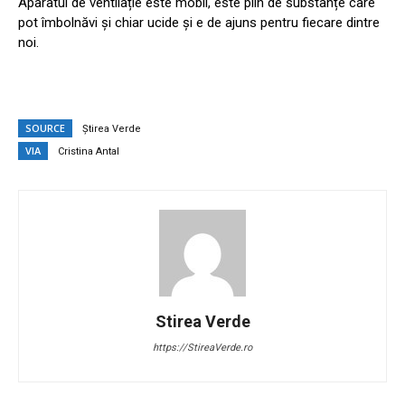
Aparatul de ventilație este mobil, este plin de substanțe care
pot îmbolnăvi și chiar ucide și e de ajuns pentru fiecare dintre
noi.
SOURCE
Știrea Verde
VIA
Cristina Antal
Stirea Verde
https://StireaVerde.ro