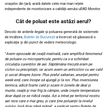
orașelor din țară, arată datele celei mai mari rețele
independente de monitorizare a calității aerului uRAD Monitor.
Cât de poluat este astăzi aerul?
Dincolo de arderile ilegale și poluarea generată de sistemele
de încălzire,
Buletin de București
a încercat să găsească o
explicație și din punct de vedere meteorologic.
“
Avem episoade de ceață matinală, care amplifică fenomenul
de poluare cu microparticule, pentru ca s-a schimbat
circulația curenților de aer. Săptămâna trecută eram pe
ciclon cu precipitații, iar acum avem un anticiclon cu aer cald
și uscat dinspre Azore. Plus praful saharian, anunțat pentru
week-end, care începe să ajungă și la noi. Plus inversiunea
termica, adică foarte cald și soare în zonele de deal și
munte, ceață și mai frig la câmpie, unde crește temperatura
doar după ce se ridică ceața. Azi a intrat pe teritoriul nostru
aer rece care e mai greu, și care ține poluanții la nivelul
solului, însă doar până mâine
”, a explicat pentru Buletin de