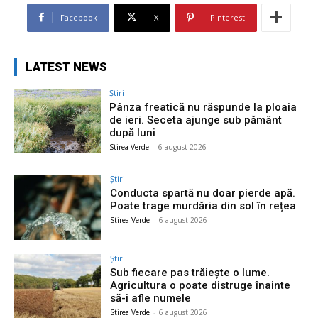
Facebook
X
Pinterest
LATEST NEWS
Știri
Pânza freatică nu răspunde la ploaia
de ieri. Seceta ajunge sub pământ
după luni
Stirea Verde
-
6 august 2026
Știri
Conducta spartă nu doar pierde apă.
Poate trage murdăria din sol în rețea
Stirea Verde
-
6 august 2026
Știri
Sub fiecare pas trăiește o lume.
Agricultura o poate distruge înainte
să-i afle numele
Stirea Verde
-
6 august 2026