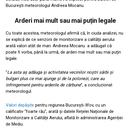
București meteorologul Andreea Mocanu.
Arderi mai mult sau mai puțin legale
Cu toate acestea, meteorologul afirmă că, în ciuda analizei, nu
se explică de ce senzorii de monitorizare a calității aerului
arată valori atât de mari. Andreea Mocanu a adăugat că
poate fi vorba, până la urmă, de arderi mai mult sau mai puțin
legale.
”
La asta aș adăuga și activitatea vecinilor noștri sârbi și
bulgari plus ce mai ajunge și de la polonezi, care au
infringement pentru arderile de cărbune
”, a concluzionat
meteorologul.
Valori depășite
pentru regiunea București-Ilfov, cu un
calificativ “foarte rău”, arată și datele Rețelei Naționale de
Monitorizare a Calității Aerului, aflată în administrarea Agenției
de Mediu.