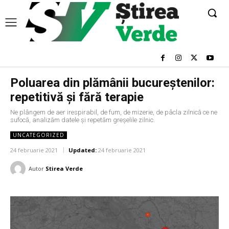
Poluarea din plămânii bucureștenilor:
repetitivă și fără terapie
Ne plângem de aer irespirabil, de fum, de mizerie, de pâcla zilnică ce ne
sufocă, analizăm datele și repetăm greșelile zilnic.
UNCATEGORIZED
24 februarie 2021
Updated:
24 februarie 2021
Autor
Stirea Verde